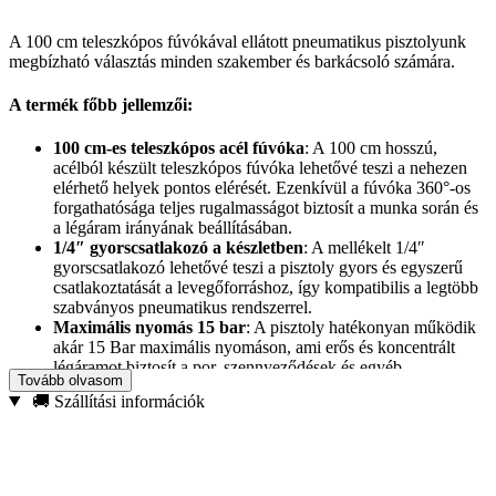
A 100 cm teleszkópos fúvókával ellátott pneumatikus pisztolyunk
megbízható választás minden szakember és barkácsoló számára.
A termék főbb jellemzői:
100 cm-es teleszkópos acél fúvóka
: A 100 cm hosszú,
acélból készült teleszkópos fúvóka lehetővé teszi a nehezen
elérhető helyek pontos elérését. Ezenkívül a fúvóka 360°-os
forgathatósága teljes rugalmasságot biztosít a munka során és
a légáram irányának beállításában.
1/4″ gyorscsatlakozó a készletben
: A mellékelt 1/4″
gyorscsatlakozó lehetővé teszi a pisztoly gyors és egyszerű
csatlakoztatását a levegőforráshoz, így kompatibilis a legtöbb
szabványos pneumatikus rendszerrel.
Maximális nyomás 15 bar
: A pisztoly hatékonyan működik
akár 15 Bar maximális nyomáson, ami erős és koncentrált
légáramot biztosít a por, szennyeződések és egyéb
Tovább olvasom
szennyeződések eltávolításához.
🚚 Szállítási információk
Kényelmes fogantyú
: Az ergonomikusan tervezett fogantyú
kényelmes használatot biztosít, csökkentve a kéz fáradtságát
még hosszabb munka során is. Ennek köszönhetően a pisztoly
mindig kényelmesen használható.
Függesztési lehetőség
: A pisztoly praktikus akasztóval