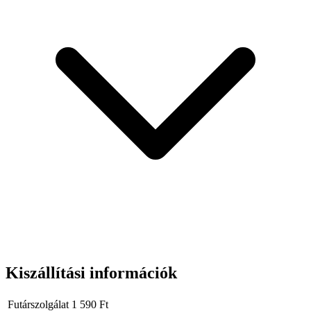
rendelkezik, ami megkönnyíti a tárolást és biztosítja a könnyű
hozzáférést a műhelyben.
Műszaki adatok:
Gyártó:
Geko
Fúvóka anyaga:
Acél
Fúvóka hossza:
100 cm (teleszkópos)
Forgatható fúvóka:
360°
Gyorscsatlakozó:
1/4″ a készletben
Maximális üzemi nyomás:
15 bar
Ergonómia:
Kényelmes fogantyú
Funkcionalitás:
Függesztési lehetőség
Kiszállítási információk
Futárszolgálat
1 590
Ft