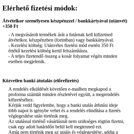
Elérhető fizetési módok:
Átvételkor személyesen készpénzzel / bankkártyával (utánvét)
+350 Ft
- A megvásárolt termékek árát a futárnak kell kifizetned
átvételkor, készpénzben (forintban) vagy bankkártyával.
- Kezelési költség: Utánvétes fizetési mód esetén 350 Ft
értékű kezelési költség kerül felszámításra.
- A teljes fizetendő összeg a kosár folyamat végén minden
esetben megjelenik.
Közvetlen banki átutalás (előrefizetés)
A rendelés elküldését követően e-mailben megkapod a
proforma számlát minden részletével együtt, a megrendelés
kifizetéséhez.
Kérjük vedd figyelembe, hogy a banki utalás átfutási ideje
több napot is igénybe vehet és a rendelés elindítása a fizetés
véglegesítése után történik meg.
Az utalással történő vásárlásnál nem szükséges rögtön fizetni,
csak egy adott határidőn belül kell megtenned ezt.
Amíg nem történik meg az utalás és véglegesítése, addig a