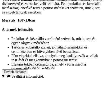
divattervező és varráskedvelő számára. Ez a praktikus és kézreálló
mérőszalag lehetővé teszi a pontos méréseket szövetek, ruhák, test
és egyéb tárgyak esetében.
Méretek: 150×1,8cm
A termék jellemzői:
Praktikus és kézreálló varrómérő szövetek, ruhák, test és
egyéb tárgyak méréséhez
Tartós és kopásálló szalag, jól látható számokkal és
centiméterben és hüvelykben lévő beosztással
Fém végekkel ellátva, amelyek megakadályozzák a szálak
foszlását és megkönnyítik a pontos illesztést
Elegáns tokban csomagolva, amely védi a mérőt a
szennyeződéstől és sérüléstől
Tovább olvasom
🚚 Szállítási információk