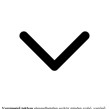
Varrómérő tokban
elengedhetetlen eszköz minden szabó, varrónő,