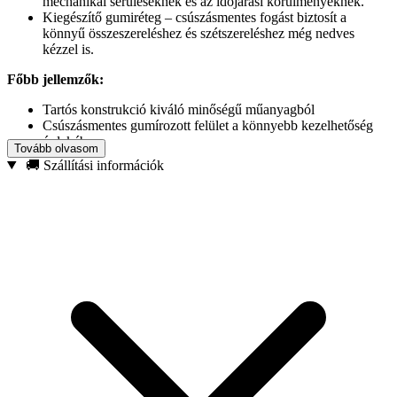
mechanikai sérüléseknek és az időjárási körülményeknek.
Kiegészítő gumiréteg – csúszásmentes fogást biztosít a
könnyű összeszereléshez és szétszereléshez még nedves
kézzel is.
Főbb jellemzők:
Tartós konstrukció kiváló minőségű műanyagból
Csúszásmentes gumírozott felület a könnyebb kezelhetőség
érdekében
Tovább olvasom
Univerzális alkalmazás – kompatibilitás az 1/2″-os tömlőkkel
🚚 Szállítási információk