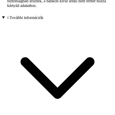
biztonságban lesznek, a bankon kívül senki nem férhet hozzá
kártyád adataihoz.
ℹ️ További információk