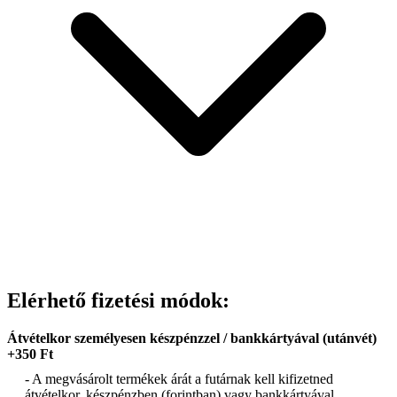
Elérhető fizetési módok:
Átvételkor személyesen készpénzzel / bankkártyával (utánvét)
+350 Ft
- A megvásárolt termékek árát a futárnak kell kifizetned
átvételkor, készpénzben (forintban) vagy bankkártyával.