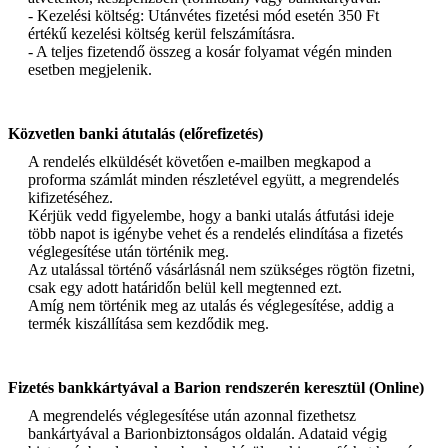
- Kezelési költség: Utánvétes fizetési mód esetén 350 Ft
értékű kezelési költség kerül felszámításra.
- A teljes fizetendő összeg a kosár folyamat végén minden
esetben megjelenik.
Közvetlen banki átutalás (előrefizetés)
A rendelés elküldését követően e-mailben megkapod a
proforma számlát minden részletével együtt, a megrendelés
kifizetéséhez.
Kérjük vedd figyelembe, hogy a banki utalás átfutási ideje
több napot is igénybe vehet és a rendelés elindítása a fizetés
véglegesítése után történik meg.
Az utalással történő vásárlásnál nem szükséges rögtön fizetni,
csak egy adott határidőn belül kell megtenned ezt.
Amíg nem történik meg az utalás és véglegesítése, addig a
termék kiszállítása sem kezdődik meg.
Fizetés bankkártyával a Barion rendszerén keresztül (Online)
A megrendelés véglegesítése után azonnal fizethetsz
bankártyával a Barionbiztonságos oldalán. Adataid végig