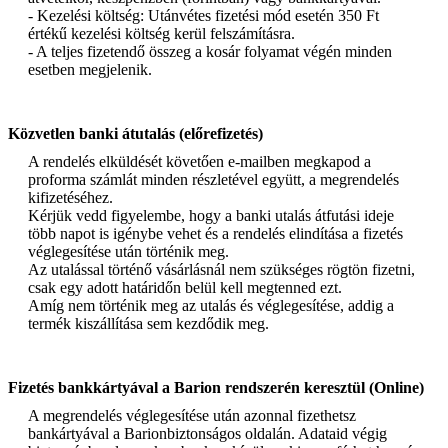
- Kezelési költség: Utánvétes fizetési mód esetén 350 Ft
értékű kezelési költség kerül felszámításra.
- A teljes fizetendő összeg a kosár folyamat végén minden
esetben megjelenik.
Közvetlen banki átutalás (előrefizetés)
A rendelés elküldését követően e-mailben megkapod a
proforma számlát minden részletével együtt, a megrendelés
kifizetéséhez.
Kérjük vedd figyelembe, hogy a banki utalás átfutási ideje
több napot is igénybe vehet és a rendelés elindítása a fizetés
véglegesítése után történik meg.
Az utalással történő vásárlásnál nem szükséges rögtön fizetni,
csak egy adott határidőn belül kell megtenned ezt.
Amíg nem történik meg az utalás és véglegesítése, addig a
termék kiszállítása sem kezdődik meg.
Fizetés bankkártyával a Barion rendszerén keresztül (Online)
A megrendelés véglegesítése után azonnal fizethetsz
bankártyával a Barionbiztonságos oldalán. Adataid végig