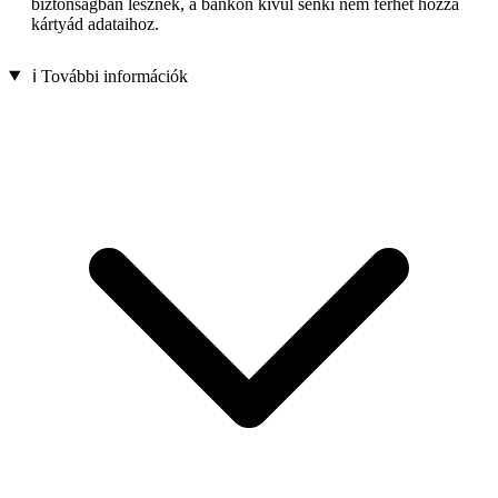
biztonságban lesznek, a bankon kívül senki nem férhet hozzá
kártyád adataihoz.
ℹ️ További információk