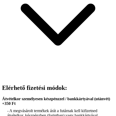
Elérhető fizetési módok:
Átvételkor személyesen készpénzzel / bankkártyával (utánvét)
+350 Ft
- A megvásárolt termékek árát a futárnak kell kifizetned
átvételkor, készpénzben (forintban) vagy bankkártyával.