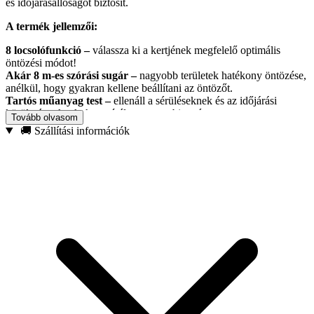
és időjárásállóságot biztosít.
A termék jellemzői:
8 locsolófunkció –
válassza ki a kertjének megfelelő optimális
öntözési módot!
Akár 8 m-es szórási sugár –
nagyobb területek hatékony öntözése,
anélkül, hogy gyakran kellene beállítani az öntözőt.
Tartós műanyag test –
ellenáll a sérüléseknek és az időjárási
körülményeknek, hosszú élettartamot biztosít.
Tovább olvasom
🚚 Szállítási információk
Főbb jellemzők:
8 locsolási mód az öntözés teljes körű szabályozásához
Akár 8 m-es szórási sugár – optimális talajlefedettség
Robusztus konstrukció strapabíró műanyagból
Kompatibilis a gyorsan csatlakoztatható kerti
tömlőcsatlakozókkal