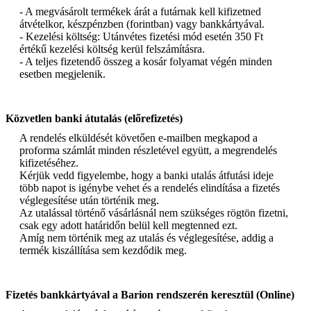
- A megvásárolt termékek árát a futárnak kell kifizetned
átvételkor, készpénzben (forintban) vagy bankkártyával.
- Kezelési költség: Utánvétes fizetési mód esetén 350 Ft
értékű kezelési költség kerül felszámításra.
- A teljes fizetendő összeg a kosár folyamat végén minden
esetben megjelenik.
Közvetlen banki átutalás (előrefizetés)
A rendelés elküldését követően e-mailben megkapod a
proforma számlát minden részletével együtt, a megrendelés
kifizetéséhez.
Kérjük vedd figyelembe, hogy a banki utalás átfutási ideje
több napot is igénybe vehet és a rendelés elindítása a fizetés
véglegesítése után történik meg.
Az utalással történő vásárlásnál nem szükséges rögtön fizetni,
csak egy adott határidőn belül kell megtenned ezt.
Amíg nem történik meg az utalás és véglegesítése, addig a
termék kiszállítása sem kezdődik meg.
Fizetés bankkártyával a Barion rendszerén keresztül (Online)