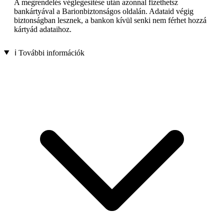
A megrendelés véglegesítése után azonnal fizethetsz
bankártyával a Barionbiztonságos oldalán. Adataid végig
biztonságban lesznek, a bankon kívül senki nem férhet hozzá
kártyád adataihoz.
ℹ️ További információk