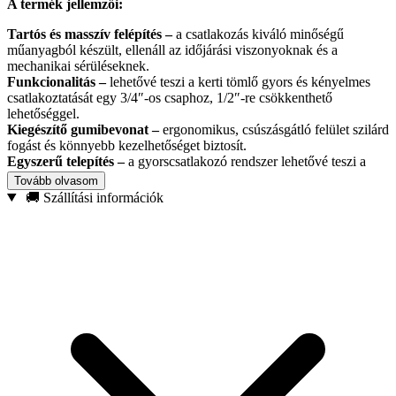
A termék jellemzői:
Tartós és masszív felépítés –
a csatlakozás kiváló minőségű
műanyagból készült, ellenáll az időjárási viszonyoknak és a
mechanikai sérüléseknek.
Funkcionalitás –
lehetővé teszi a kerti tömlő gyors és kényelmes
csatlakoztatását egy 3/4″-os csaphoz, 1/2″-re csökkenthető
lehetőséggel.
Kiegészítő gumibevonat –
ergonomikus, csúszásgátló felület szilárd
fogást és könnyebb kezelhetőséget biztosít.
Egyszerű telepítés –
a gyorscsatlakozó rendszer lehetővé teszi a
gyors és egyszerű csatlakozást az öntözőrendszerhez.
Tovább olvasom
Kompatibilitás –
tökéletesen illeszkedik a szabványos kerti
🚚 Szállítási információk
tömlőkhöz és tartozékokhoz.
Műszaki adatok:
Menet: 3/4″ (1/2″-re csökkentve)
Anyaga: ABS műanyag + gumi
Kompatibilitás: gyorscsatlakozó rendszer
Szín: fekete és kék
30db/display box