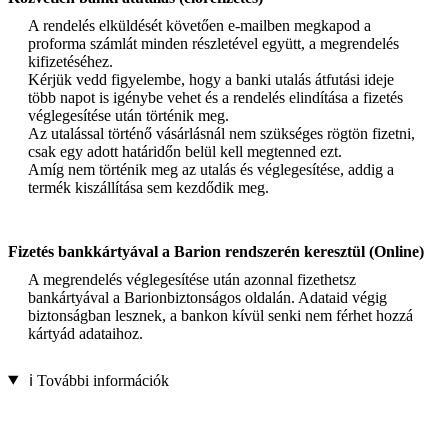
A rendelés elküldését követően e-mailben megkapod a
proforma számlát minden részletével együtt, a megrendelés
kifizetéséhez.
Kérjük vedd figyelembe, hogy a banki utalás átfutási ideje
több napot is igénybe vehet és a rendelés elindítása a fizetés
véglegesítése után történik meg.
Az utalással történő vásárlásnál nem szükséges rögtön fizetni,
csak egy adott határidőn belül kell megtenned ezt.
Amíg nem történik meg az utalás és véglegesítése, addig a
termék kiszállítása sem kezdődik meg.
Fizetés bankkártyával a Barion rendszerén keresztül (Online)
A megrendelés véglegesítése után azonnal fizethetsz
bankártyával a Barionbiztonságos oldalán. Adataid végig
biztonságban lesznek, a bankon kívül senki nem férhet hozzá
kártyád adataihoz.
ℹ️ További információk