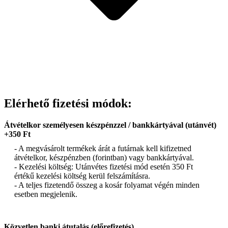
Elérhető fizetési módok:
Átvételkor személyesen készpénzzel / bankkártyával (utánvét)
+350 Ft
- A megvásárolt termékek árát a futárnak kell kifizetned
átvételkor, készpénzben (forintban) vagy bankkártyával.
- Kezelési költség: Utánvétes fizetési mód esetén 350 Ft
értékű kezelési költség kerül felszámításra.
- A teljes fizetendő összeg a kosár folyamat végén minden
esetben megjelenik.
Közvetlen banki átutalás (előrefizetés)