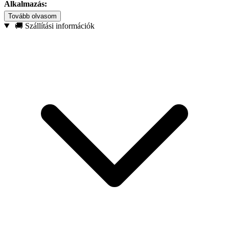
Alkalmazás:
Tovább olvasom
Növények és pázsit öntözése
🚚 Szállítási információk
Autó- és kerékpármosás
Teraszok, homlokzatok és kerti bútorok tisztítása