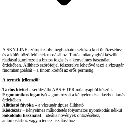
A SKY-LINE szórópisztoly megbízható eszköz a kert öntözéséhez
és a különböző felületek mosásához. Tartós műanyagból készült,
ráadásul gumírozott a biztos fogás és a kényelmes használat
érdekében. Állítható szórófejjel felszerelve lehetővé teszi a vízsugár
finomhangolását – a finom ködtől az erős permetig.
A termék jellemzői:
Tartós kivitel –
sérülésálló ABS + TPR műanyagból készült.
Ergonomikus fogantyú –
gumírozott a kényelem és a kézben tartás
érdekében
Állítható fúvóka –
a vízsugár típusa állítható
Kioldózár –
kényelmes működtetés folyamatos nyomkodás nélkül
Sokoldalú használat –
ideális növények öntözéséhez,
autómosáshoz vagy a terasz tisztításához