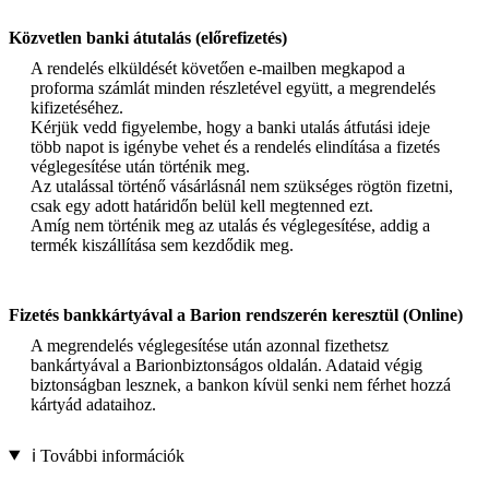
Közvetlen banki átutalás (előrefizetés)
A rendelés elküldését követően e-mailben megkapod a
proforma számlát minden részletével együtt, a megrendelés
kifizetéséhez.
Kérjük vedd figyelembe, hogy a banki utalás átfutási ideje
több napot is igénybe vehet és a rendelés elindítása a fizetés
véglegesítése után történik meg.
Az utalással történő vásárlásnál nem szükséges rögtön fizetni,
csak egy adott határidőn belül kell megtenned ezt.
Amíg nem történik meg az utalás és véglegesítése, addig a
termék kiszállítása sem kezdődik meg.
Fizetés bankkártyával a Barion rendszerén keresztül (Online)
A megrendelés véglegesítése után azonnal fizethetsz
bankártyával a Barionbiztonságos oldalán. Adataid végig
biztonságban lesznek, a bankon kívül senki nem férhet hozzá
kártyád adataihoz.
ℹ️ További információk