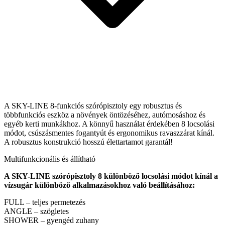
A SKY-LINE 8-funkciós szórópisztoly egy robusztus és
többfunkciós eszköz a növények öntözéséhez, autómosáshoz és
egyéb kerti munkákhoz. A könnyű használat érdekében 8 locsolási
módot, csúszásmentes fogantyút és ergonomikus ravaszzárat kínál.
A robusztus konstrukció hosszú élettartamot garantál!
Multifunkcionális és állítható
A SKY-LINE szórópisztoly 8 különböző locsolási módot kínál a
vízsugár különböző alkalmazásokhoz való beállításához:
FULL – teljes permetezés
ANGLE – szögletes
SHOWER – gyengéd zuhany