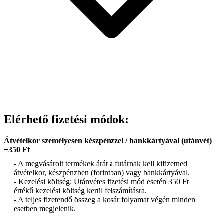
Elérhető fizetési módok:
Átvételkor személyesen készpénzzel / bankkártyával (utánvét)
+350 Ft
- A megvásárolt termékek árát a futárnak kell kifizetned
átvételkor, készpénzben (forintban) vagy bankkártyával.
- Kezelési költség: Utánvétes fizetési mód esetén 350 Ft
értékű kezelési költség kerül felszámításra.
- A teljes fizetendő összeg a kosár folyamat végén minden
esetben megjelenik.