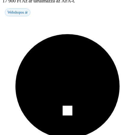
17 900
Ft
Az ár tartalmazza az ÁFA-t.
Webshopos ár