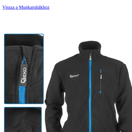
Vissza a Munkaruhákhoz