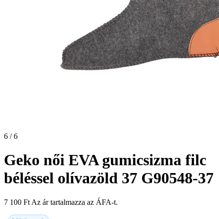
6 / 6
Geko női EVA gumicsizma filc
béléssel olívazöld 37 G90548-37
7 100
Ft
Az ár tartalmazza az ÁFA-t.