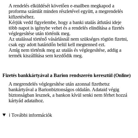
A rendelés elküldését követően e-mailben megkapod a
proforma számlát minden részletével együtt, a megrendelés
kifizetéséhez.
Kérjük vedd figyelembe, hogy a banki utalás átfutási ideje
több napot is igénybe vehet és a rendelés elindítása a fizetés
véglegesítése után történik meg.
Az utalással történő vásárlásnál nem szükséges rögtön fizetni,
csak egy adott határidőn belül kell megtenned ezt.
Amíg nem történik meg az utalás és véglegesítése, addig a
termék kiszállítása sem kezdődik meg.
Fizetés bankkártyával a Barion rendszerén keresztül (Online)
A megrendelés véglegesítése után azonnal fizethetsz
bankártyával a Barionbiztonságos oldalán. Adataid végig
biztonságban lesznek, a bankon kívül senki nem férhet hozzá
kártyád adataihoz.
ℹ️ További információk