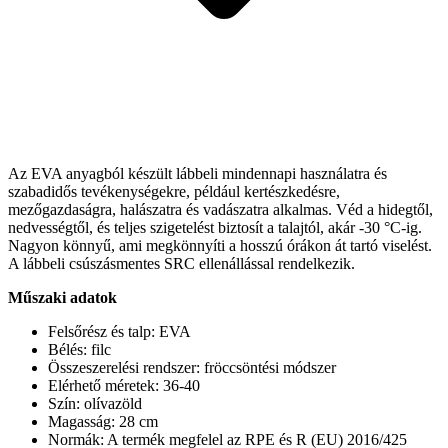
Az EVA anyagból készült lábbeli mindennapi használatra és
szabadidős tevékenységekre, például kertészkedésre,
mezőgazdaságra, halászatra és vadászatra alkalmas. Véd a hidegtől,
nedvességtől, és teljes szigetelést biztosít a talajtól, akár -30 °C-ig.
Nagyon könnyű, ami megkönnyíti a hosszú órákon át tartó viselést.
A lábbeli csúszásmentes SRC ellenállással rendelkezik.
Műszaki adatok
Felsőrész és talp: EVA
Bélés: filc
Összeszerelési rendszer: fröccsöntési módszer
Elérhető méretek: 36-40
Szín: olívazöld
Magasság: 28 cm
Normák: A termék megfelel az RPE és R (EU) 2016/425