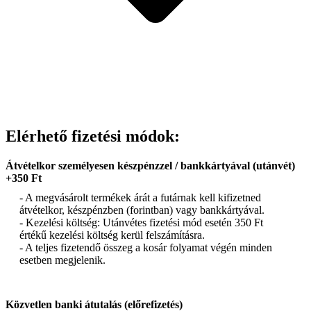
Elérhető fizetési módok:
Átvételkor személyesen készpénzzel / bankkártyával (utánvét)
+350 Ft
- A megvásárolt termékek árát a futárnak kell kifizetned
átvételkor, készpénzben (forintban) vagy bankkártyával.
- Kezelési költség: Utánvétes fizetési mód esetén 350 Ft
értékű kezelési költség kerül felszámításra.
- A teljes fizetendő összeg a kosár folyamat végén minden
esetben megjelenik.
Közvetlen banki átutalás (előrefizetés)