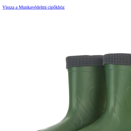
Vissza a Munkavédelmi cipőkhöz