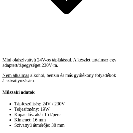
Mini olajszivattyú 24V-os táplálással. A készlet tartalmaz egy
adaptert/tápegységet 230V-ra.
Nem alkalmas
alkohol, benzin és más gyúlékony folyadékok
átszivattyúzására.
Műszaki adatok
Tápfeszültség: 24V / 230V
Teljesítmény: 19W
Kapacitás: akár 15 l/perc
Kimenet: 16 mm
Szivattyú átmérője: 38 mm