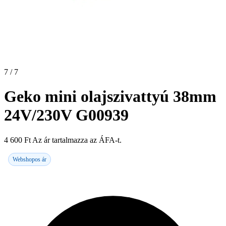
7 / 7
Geko mini olajszivattyú 38mm
24V/230V G00939
4 600
Ft
Az ár tartalmazza az ÁFA-t.
Webshopos ár