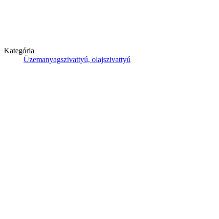
Kategória
Üzemanyagszivattyú, olajszivattyú