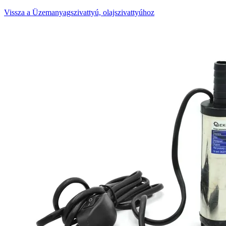
Vissza a Üzemanyagszivattyú, olajszivattyúhoz