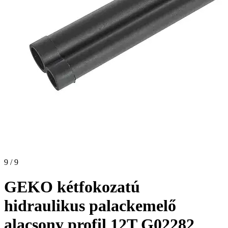
9 / 9
GEKO kétfokozatú
hidraulikus palackemelő
alacsony profil 12T G02282