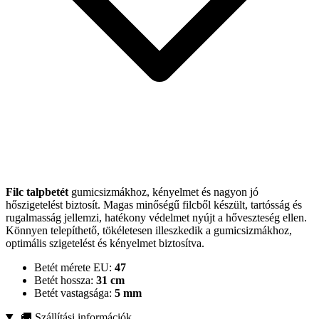
Filc talpbetét
gumicsizmákhoz, kényelmet és nagyon jó
hőszigetelést biztosít. Magas minőségű filcből készült, tartósság és
rugalmasság jellemzi, hatékony védelmet nyújt a hőveszteség ellen.
Könnyen telepíthető, tökéletesen illeszkedik a gumicsizmákhoz,
optimális szigetelést és kényelmet biztosítva.
Betét mérete EU:
47
Betét hossza:
31 cm
Betét vastagsága:
5 mm
🚚 Szállítási információk