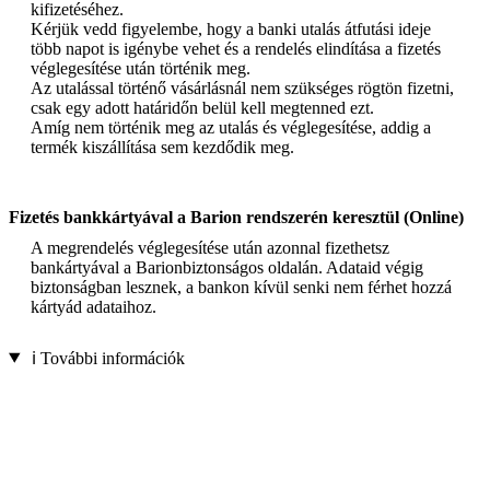
kifizetéséhez.
Kérjük vedd figyelembe, hogy a banki utalás átfutási ideje
több napot is igénybe vehet és a rendelés elindítása a fizetés
véglegesítése után történik meg.
Az utalással történő vásárlásnál nem szükséges rögtön fizetni,
csak egy adott határidőn belül kell megtenned ezt.
Amíg nem történik meg az utalás és véglegesítése, addig a
termék kiszállítása sem kezdődik meg.
Fizetés bankkártyával a Barion rendszerén keresztül (Online)
A megrendelés véglegesítése után azonnal fizethetsz
bankártyával a Barionbiztonságos oldalán. Adataid végig
biztonságban lesznek, a bankon kívül senki nem férhet hozzá
kártyád adataihoz.
ℹ️ További információk