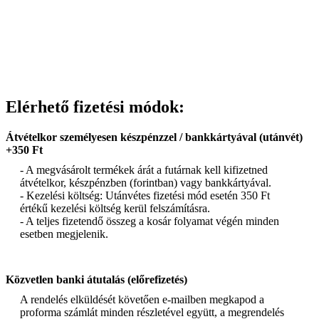
Elérhető fizetési módok:
Átvételkor személyesen készpénzzel / bankkártyával (utánvét)
+350 Ft
- A megvásárolt termékek árát a futárnak kell kifizetned
átvételkor, készpénzben (forintban) vagy bankkártyával.
- Kezelési költség: Utánvétes fizetési mód esetén 350 Ft
értékű kezelési költség kerül felszámításra.
- A teljes fizetendő összeg a kosár folyamat végén minden
esetben megjelenik.
Közvetlen banki átutalás (előrefizetés)
A rendelés elküldését követően e-mailben megkapod a
proforma számlát minden részletével együtt, a megrendelés