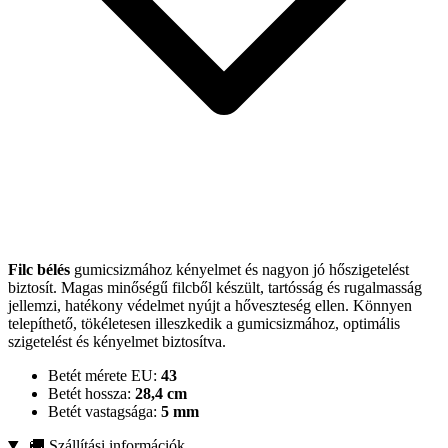
Filc bélés
gumicsizmához kényelmet és nagyon jó hőszigetelést
biztosít. Magas minőségű filcből készült, tartósság és rugalmasság
jellemzi, hatékony védelmet nyújt a hőveszteség ellen. Könnyen
telepíthető, tökéletesen illeszkedik a gumicsizmához, optimális
szigetelést és kényelmet biztosítva.
Betét mérete EU:
43
Betét hossza:
28,4 cm
Betét vastagsága:
5 mm
🚚 Szállítási információk