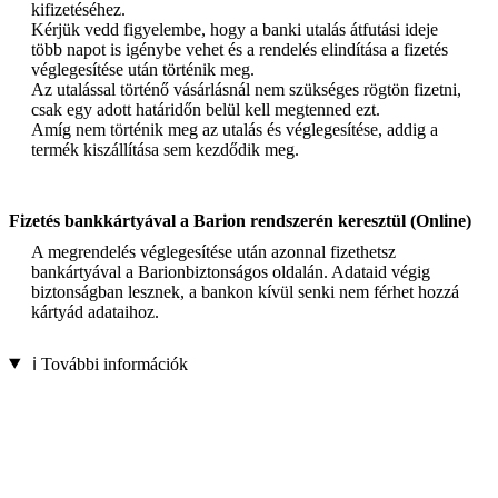
kifizetéséhez.
Kérjük vedd figyelembe, hogy a banki utalás átfutási ideje
több napot is igénybe vehet és a rendelés elindítása a fizetés
véglegesítése után történik meg.
Az utalással történő vásárlásnál nem szükséges rögtön fizetni,
csak egy adott határidőn belül kell megtenned ezt.
Amíg nem történik meg az utalás és véglegesítése, addig a
termék kiszállítása sem kezdődik meg.
Fizetés bankkártyával a Barion rendszerén keresztül (Online)
A megrendelés véglegesítése után azonnal fizethetsz
bankártyával a Barionbiztonságos oldalán. Adataid végig
biztonságban lesznek, a bankon kívül senki nem férhet hozzá
kártyád adataihoz.
ℹ️ További információk