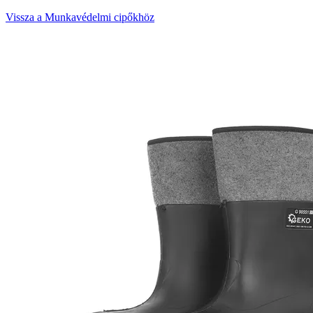
Vissza a Munkavédelmi cipőkhöz