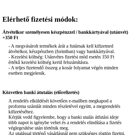
Elérhető fizetési módok:
Átvételkor személyesen készpénzzel / bankkártyával (utánvét)
+350 Ft
- A megvásárolt termékek árát a futárnak kell kifizetned
átvételkor, készpénzben (forintban) vagy bankkártyával.
- Kezelési költség: Utánvétes fizetési mód esetén 350 Ft
értékű kezelési költség kerül felszámításra.
- A teljes fizetendő összeg a kosár folyamat végén minden
esetben megjelenik.
Közvetlen banki átutalás (előrefizetés)
A rendelés elküldését követően e-mailben megkapod a
proforma számlát minden részletével együtt, a megrendelés
kifizetéséhez.
Kérjük vedd figyelembe, hogy a banki utalás átfutási ideje
több napot is igénybe vehet és a rendelés elindítása a fizetés
véglegesítése után történik meg.
Az utalással történő vásárlásnál nem szükséges rögtön fizetni,