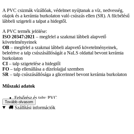
A PVC csizmák vízállóak, védelmet nyújtanak a víz, nedvesség,
olajok és a kerámia burkolaton való csúszás ellen (SR). A filcbélésű
lábbeli szigeteli a talpat a hidegtől.
A PVC termék jelölése:
ISO 20347:2021
– megfelel a szakmai lábbeli alapvető
követelményeinek
OB
– megfelel a szakmai lábbeli alapvető követelményeinek,
beleértve a talp csúszásállóságát a NaLS oldattal bevont kerámia
burkolaton
CI
– talp szigetelése a hidegtől
FO
– talp ellenállása a dízelolajjal szemben
SR
– talp csúszásállósága a glicerinnel bevont kerámia burkolaton
Műszaki adatok
Felsőrész és talp: PVC
Tovább olvasom
Bélés: filc
🚚 Szállítási információk
Szerelési rendszer: fröccsöntési módszer
Elérhető méretek: 39-47
Szín: fekete
Magasság: 31 cm
Normák: A termék megfelel az ISO 20347:2021 szabványnak