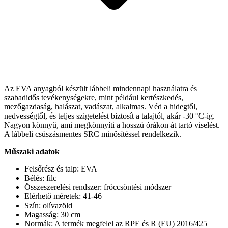
Az EVA anyagból készült lábbeli mindennapi használatra és
szabadidős tevékenységekre, mint például kertészkedés,
mezőgazdaság, halászat, vadászat, alkalmas. Véd a hidegtől,
nedvességtől, és teljes szigetelést biztosít a talajtól, akár -30 °C-ig.
Nagyon könnyű, ami megkönnyíti a hosszú órákon át tartó viselést.
A lábbeli csúszásmentes SRC minősítéssel rendelkezik.
Műszaki adatok
Felsőrész és talp: EVA
Bélés: filc
Összeszerelési rendszer: fröccsöntési módszer
Elérhető méretek: 41-46
Szín: olívazöld
Magasság: 30 cm
Normák: A termék megfelel az RPE és R (EU) 2016/425