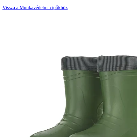
Vissza a Munkavédelmi cipőkhöz