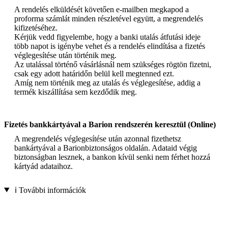
A rendelés elküldését követően e-mailben megkapod a
proforma számlát minden részletével együtt, a megrendelés
kifizetéséhez.
Kérjük vedd figyelembe, hogy a banki utalás átfutási ideje
több napot is igénybe vehet és a rendelés elindítása a fizetés
véglegesítése után történik meg.
Az utalással történő vásárlásnál nem szükséges rögtön fizetni,
csak egy adott határidőn belül kell megtenned ezt.
Amíg nem történik meg az utalás és véglegesítése, addig a
termék kiszállítása sem kezdődik meg.
Fizetés bankkártyával a Barion rendszerén keresztül (Online)
A megrendelés véglegesítése után azonnal fizethetsz
bankártyával a Barionbiztonságos oldalán. Adataid végig
biztonságban lesznek, a bankon kívül senki nem férhet hozzá
kártyád adataihoz.
ℹ️ További információk