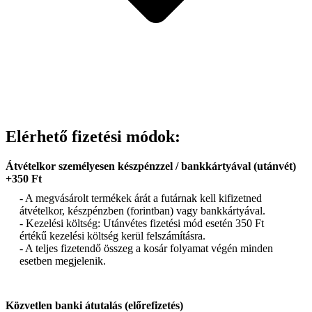
Elérhető fizetési módok:
Átvételkor személyesen készpénzzel / bankkártyával (utánvét)
+350 Ft
- A megvásárolt termékek árát a futárnak kell kifizetned
átvételkor, készpénzben (forintban) vagy bankkártyával.
- Kezelési költség: Utánvétes fizetési mód esetén 350 Ft
értékű kezelési költség kerül felszámításra.
- A teljes fizetendő összeg a kosár folyamat végén minden
esetben megjelenik.
Közvetlen banki átutalás (előrefizetés)