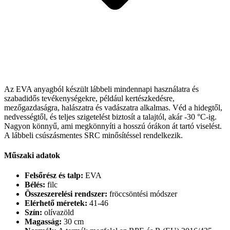
Az EVA anyagból készült lábbeli mindennapi használatra és
szabadidős tevékenységekre, például kertészkedésre,
mezőgazdaságra, halászatra és vadászatra alkalmas. Véd a hidegtől,
nedvességtől, és teljes szigetelést biztosít a talajtól, akár -30 °C-ig.
Nagyon könnyű, ami megkönnyíti a hosszú órákon át tartó viselést.
A lábbeli csúszásmentes SRC minősítéssel rendelkezik.
Műszaki adatok
Felsőrész és talp:
EVA
Bélés:
filc
Összeszerelési rendszer:
fröccsöntési módszer
Elérhető méretek:
41-46
Szín:
olívazöld
Magasság:
30 cm