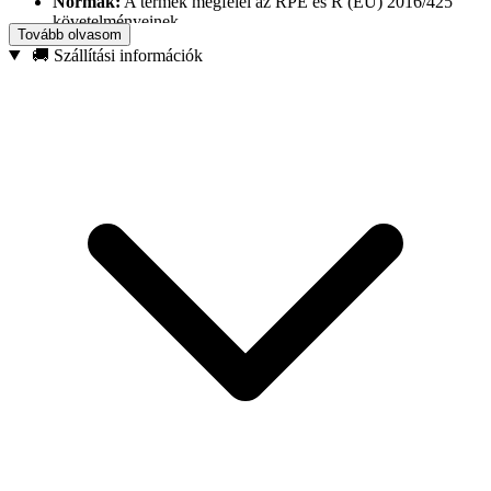
Normák:
A termék megfelel az RPE és R (EU) 2016/425
követelményeinek
Tovább olvasom
🚚 Szállítási információk