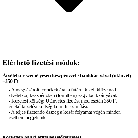
Elérhető fizetési módok:
Átvételkor személyesen készpénzzel / bankkártyával (utánvét)
+350 Ft
- A megvásárolt termékek árát a futárnak kell kifizetned
átvételkor, készpénzben (forintban) vagy bankkártyával.
- Kezelési költség: Utánvétes fizetési mód esetén 350 Ft
értékű kezelési költség kerül felszámításra.
- A teljes fizetendő összeg a kosár folyamat végén minden
esetben megjelenik.
Közvetlen banki átutalás (előrefizetés)