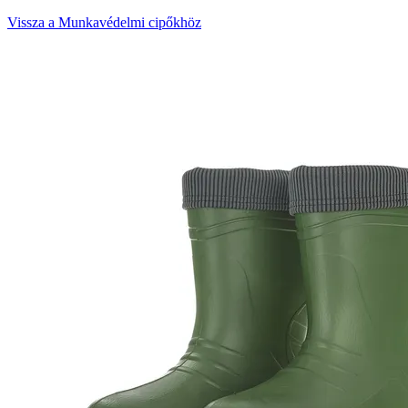
Vissza a Munkavédelmi cipőkhöz