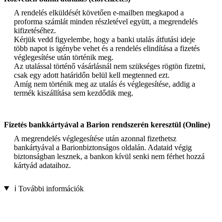
A rendelés elküldését követően e-mailben megkapod a
proforma számlát minden részletével együtt, a megrendelés
kifizetéséhez.
Kérjük vedd figyelembe, hogy a banki utalás átfutási ideje
több napot is igénybe vehet és a rendelés elindítása a fizetés
véglegesítése után történik meg.
Az utalással történő vásárlásnál nem szükséges rögtön fizetni,
csak egy adott határidőn belül kell megtenned ezt.
Amíg nem történik meg az utalás és véglegesítése, addig a
termék kiszállítása sem kezdődik meg.
Fizetés bankkártyával a Barion rendszerén keresztül (Online)
A megrendelés véglegesítése után azonnal fizethetsz
bankártyával a Barionbiztonságos oldalán. Adataid végig
biztonságban lesznek, a bankon kívül senki nem férhet hozzá
kártyád adataihoz.
ℹ️ További információk