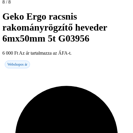
8 / 8
Geko Ergo racsnis
rakományrögzítő heveder
6mx50mm 5t G03956
6 000
Ft
Az ár tartalmazza az ÁFA-t.
Webshopos ár