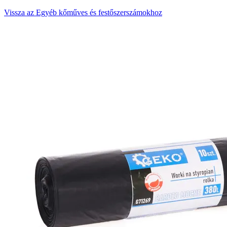
Vissza az Egyéb kőműves és festőszerszámokhoz