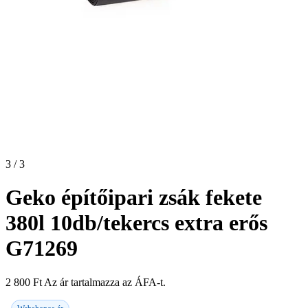
3 / 3
Geko építőipari zsák fekete
380l 10db/tekercs extra erős
G71269
2 800
Ft
Az ár tartalmazza az ÁFA-t.