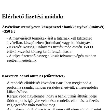
Elérhető fizetési módok:
Átvételkor személyesen készpénzzel / bankkártyával (utánvét)
+350 Ft
- A megvásárolt termékek árát a futárnak kell kifizetned
átvételkor, készpénzben (forintban) vagy bankkártyával.
- Kezelési költség: Utánvétes fizetési mód esetén 350 Ft
értékű kezelési költség kerül felszámításra.
- A teljes fizetendő összeg a kosár folyamat végén minden
esetben megjelenik.
Közvetlen banki átutalás (előrefizetés)
A rendelés elküldését követően e-mailben megkapod a
proforma számlát minden részletével együtt, a megrendelés
kifizetéséhez.
Kérjük vedd figyelembe, hogy a banki utalás átfutási ideje
több napot is igénybe vehet és a rendelés elindítása a fizetés
véglegesítése után történik meg.
Az utalással történő vásárlásnál nem szükséges rögtön fizetni,