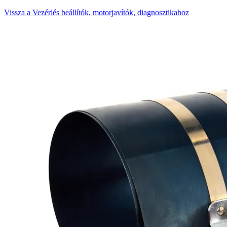
Vissza a Vezérlés beállítók, motorjavítók, diagnosztikahoz