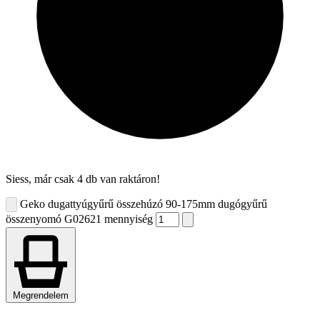
Siess, már csak 4 db van raktáron!
Geko dugattyúgyűrű összehúzó 90-175mm dugógyűrű
összenyomó G02621 mennyiség
Megrendelem