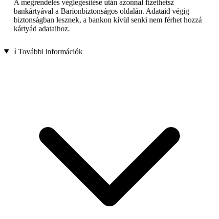
A megrendelés véglegesítése után azonnal fizethetsz
bankártyával a Barionbiztonságos oldalán. Adataid végig
biztonságban lesznek, a bankon kívül senki nem férhet hozzá
kártyád adataihoz.
ℹ️ További információk