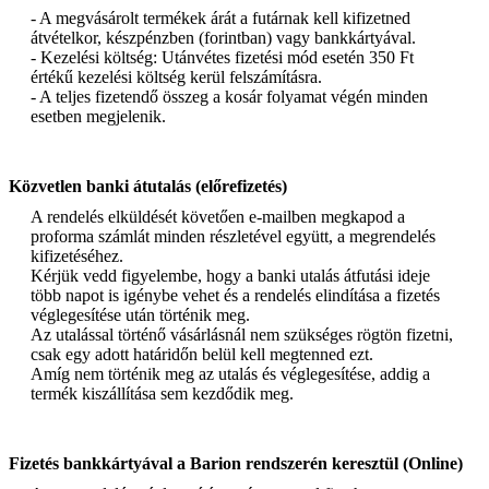
- A megvásárolt termékek árát a futárnak kell kifizetned
átvételkor, készpénzben (forintban) vagy bankkártyával.
- Kezelési költség: Utánvétes fizetési mód esetén 350 Ft
értékű kezelési költség kerül felszámításra.
- A teljes fizetendő összeg a kosár folyamat végén minden
esetben megjelenik.
Közvetlen banki átutalás (előrefizetés)
A rendelés elküldését követően e-mailben megkapod a
proforma számlát minden részletével együtt, a megrendelés
kifizetéséhez.
Kérjük vedd figyelembe, hogy a banki utalás átfutási ideje
több napot is igénybe vehet és a rendelés elindítása a fizetés
véglegesítése után történik meg.
Az utalással történő vásárlásnál nem szükséges rögtön fizetni,
csak egy adott határidőn belül kell megtenned ezt.
Amíg nem történik meg az utalás és véglegesítése, addig a
termék kiszállítása sem kezdődik meg.
Fizetés bankkártyával a Barion rendszerén keresztül (Online)