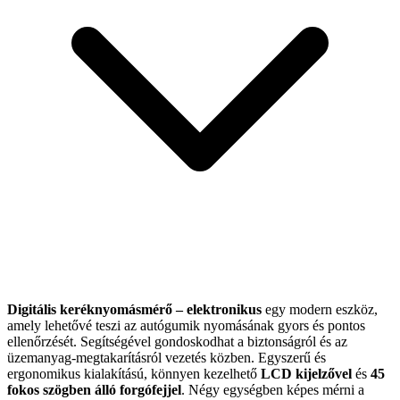
Digitális keréknyomásmérő – elektronikus
egy modern eszköz,
amely lehetővé teszi az autógumik nyomásának gyors és pontos
ellenőrzését. Segítségével gondoskodhat a biztonságról és az
üzemanyag-megtakarításról vezetés közben. Egyszerű és
ergonomikus kialakítású, könnyen kezelhető
LCD kijelzővel
és
45
fokos szögben álló forgófejjel
. Négy egységben képes mérni a