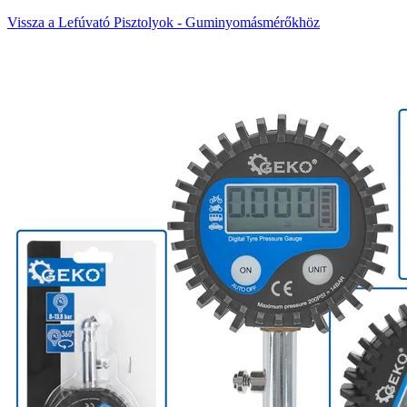
Vissza a Lefúvató Pisztolyok - Guminyomásmérőkhöz