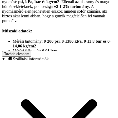
nyomást:
psi, kPa, bar és kg/cm2
. Ellenáll az alacsony és magas
hőmérsékleteknek, pontossága
±2-1-2% tartomány
. A
nyomásmérő elengedhetetlen eszköz minden sofőr számára, aki
biztos akar lenni abban, hogy a gumik megfelelően fel vannak
pumpálva.
Műszaki adatok:
Mérési tartomány:
0-200 psi, 0-1380 kPa, 0-13,8 bar és 0-
14,06 kg/cm2
Mérési felbontás:
0,01 bar
Tovább olvasom
Mérési pontosság:
±2-1-2% tartomány
🚚 Szállítási információk
Fej:
Forgatható (360°) 45 fokos szögben álló végződéssel
Tápellátás:
2x 1,5V (AAA / R03) elemek
Méretek:
133mm X 76mm X 32mm
A termék jellemzői:
Egyszerű és ergonomikus kialakítás, könnyen kezelhető LCD
kijelző és 45 fokos szögben álló forgófej.
Négy egységben képes mérni a nyomást:
psi, kPa, bar és
kg/cm2.
Ellenáll az alacsony és magas hőmérsékleteknek, pontossága
±2-1-2% tartomány
.