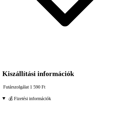
A termék szövet tokban érkezik, amely extra védelmet és
könnyű tárolást biztosít.
A nyomásmérő
mérési memóriával és visszaállító szeleppel
van felszerelve, amelyek lehetővé teszik a nyomás
összehasonlítását és korrekcióját a gumikban.
Gumikerettel rendelkezik, amely védi a mechanikai és
hőkárosodásoktól.
Kiszállítási információk
Futárszolgálat
1 590
Ft
💰 Fizetési információk