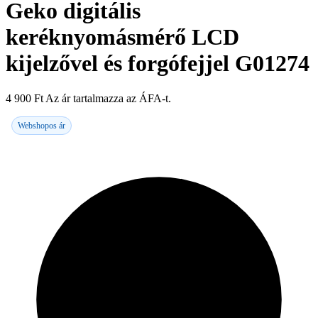
Geko digitális
keréknyomásmérő LCD
kijelzővel és forgófejjel G01274
4 900
Ft
Az ár tartalmazza az ÁFA-t.
Webshopos ár