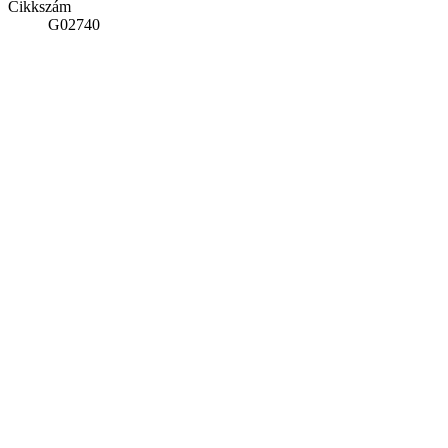
Cikkszám
G02740