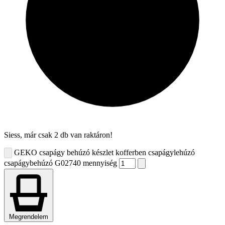
Siess, már csak 2 db van raktáron!
GEKO csapágy behúzó készlet kofferben csapágylehúzó
csapágybehúzó G02740 mennyiség
Megrendelem