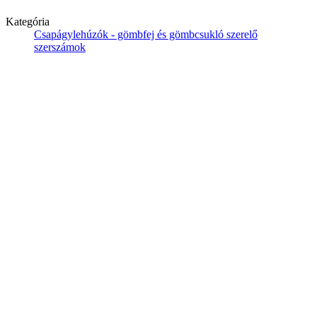
Kategória
Csapágylehúzók - gömbfej és gömbcsukló szerelő
szerszámok