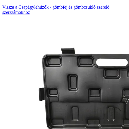
Vissza a Csapágylehúzók - gömbfej és gömbcsukló szerelő
szerszámokhoz