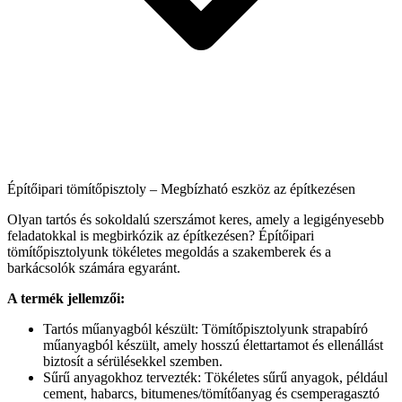
Építőipari tömítőpisztoly – Megbízható eszköz az építkezésen
Olyan tartós és sokoldalú szerszámot keres, amely a legigényesebb
feladatokkal is megbirkózik az építkezésen? Építőipari
tömítőpisztolyunk tökéletes megoldás a szakemberek és a
barkácsolók számára egyaránt.
A termék jellemzői:
Tartós műanyagból készült: Tömítőpisztolyunk strapabíró
műanyagból készült, amely hosszú élettartamot és ellenállást
biztosít a sérülésekkel szemben.
Sűrű anyagokhoz tervezték: Tökéletes sűrű anyagok, például
cement, habarcs, bitumenes/tömítőanyag és csemperagasztó