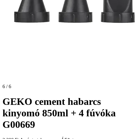
6 / 6
GEKO cement habarcs
kinyomó 850ml + 4 fúvóka
G00669