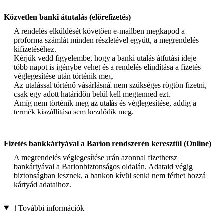
Közvetlen banki átutalás (előrefizetés)
A rendelés elküldését követően e-mailben megkapod a
proforma számlát minden részletével együtt, a megrendelés
kifizetéséhez.
Kérjük vedd figyelembe, hogy a banki utalás átfutási ideje
több napot is igénybe vehet és a rendelés elindítása a fizetés
véglegesítése után történik meg.
Az utalással történő vásárlásnál nem szükséges rögtön fizetni,
csak egy adott határidőn belül kell megtenned ezt.
Amíg nem történik meg az utalás és véglegesítése, addig a
termék kiszállítása sem kezdődik meg.
Fizetés bankkártyával a Barion rendszerén keresztül (Online)
A megrendelés véglegesítése után azonnal fizethetsz
bankártyával a Barionbiztonságos oldalán. Adataid végig
biztonságban lesznek, a bankon kívül senki nem férhet hozzá
kártyád adataihoz.
ℹ️ További információk