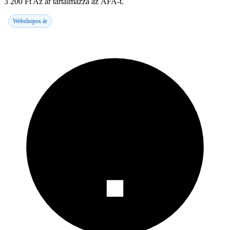
3 200
Ft
Az ár tartalmazza az ÁFA-t.
Webshopos ár