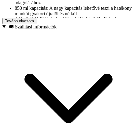
adagolásához.
850 ml kapacitás: A nagy kapacitás lehetővé teszi a hatékony
munkát gyakori újratöltés nélkül.
4 fúvókából álló készlet: Négy különböző fúvókával
Tovább olvasom
felszerelve a maximális sokoldalúság érdekében: téglalap
🚚 Szállítási információk
alakú 57×16 mm és 38×14 mm, kerek 12 mm és 20 mm.
Fektessen olyan szerszámokba, amelyek ötvözik a funkcionalitást és
a tartósságot. Az építőipari tömítőpisztoly megbízható partnere
minden építési projektben, amely precíz és hatékony munkát
biztosít.