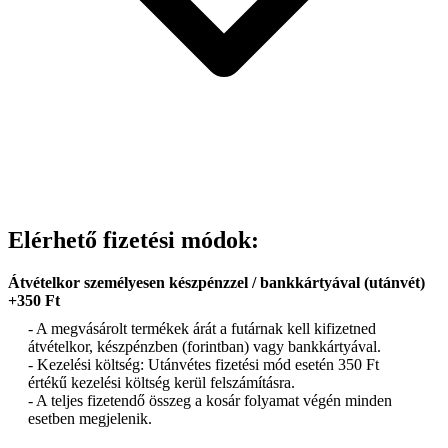
Elérhető fizetési módok:
Átvételkor személyesen készpénzzel / bankkártyával (utánvét)
+350 Ft
- A megvásárolt termékek árát a futárnak kell kifizetned
átvételkor, készpénzben (forintban) vagy bankkártyával.
- Kezelési költség: Utánvétes fizetési mód esetén 350 Ft
értékű kezelési költség kerül felszámításra.
- A teljes fizetendő összeg a kosár folyamat végén minden
esetben megjelenik.