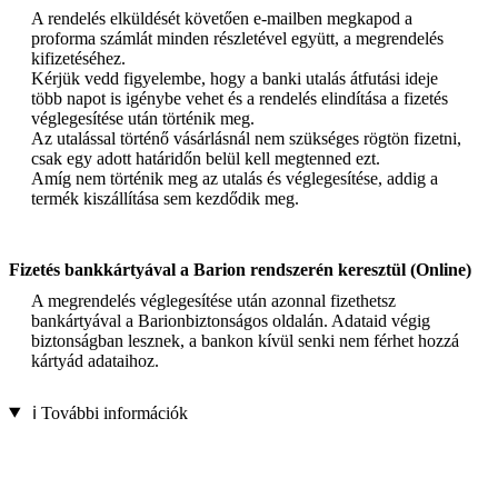
A rendelés elküldését követően e-mailben megkapod a
proforma számlát minden részletével együtt, a megrendelés
kifizetéséhez.
Kérjük vedd figyelembe, hogy a banki utalás átfutási ideje
több napot is igénybe vehet és a rendelés elindítása a fizetés
véglegesítése után történik meg.
Az utalással történő vásárlásnál nem szükséges rögtön fizetni,
csak egy adott határidőn belül kell megtenned ezt.
Amíg nem történik meg az utalás és véglegesítése, addig a
termék kiszállítása sem kezdődik meg.
Fizetés bankkártyával a Barion rendszerén keresztül (Online)
A megrendelés véglegesítése után azonnal fizethetsz
bankártyával a Barionbiztonságos oldalán. Adataid végig
biztonságban lesznek, a bankon kívül senki nem férhet hozzá
kártyád adataihoz.
ℹ️ További információk