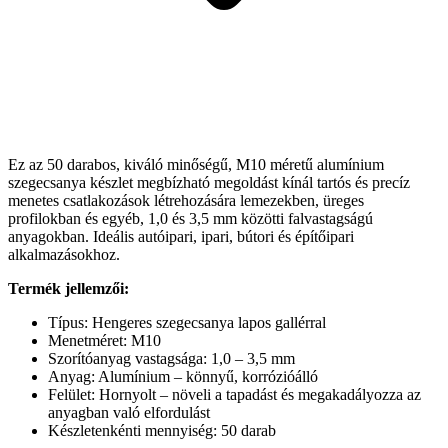
Ez az 50 darabos, kiváló minőségű, M10 méretű alumínium
szegecsanya készlet megbízható megoldást kínál tartós és precíz
menetes csatlakozások létrehozására lemezekben, üreges
profilokban és egyéb, 1,0 és 3,5 mm közötti falvastagságú
anyagokban. Ideális autóipari, ipari, bútori és építőipari
alkalmazásokhoz.
Termék jellemzői:
Típus: Hengeres szegecsanya lapos gallérral
Menetméret: M10
Szorítóanyag vastagsága: 1,0 – 3,5 mm
Anyag: Alumínium – könnyű, korrózióálló
Felület: Hornyolt – növeli a tapadást és megakadályozza az
anyagban való elfordulást
Készletenkénti mennyiség: 50 darab