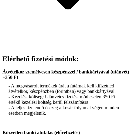
Elérhető fizetési módok:
Átvételkor személyesen készpénzzel / bankkártyával (utánvét)
+350 Ft
- A megvásárolt termékek árát a futárnak kell kifizetned
átvételkor, készpénzben (forintban) vagy bankkártyával.
- Kezelési költség: Utánvétes fizetési mód esetén 350 Ft
értékű kezelési költség kerül felszámításra.
- A teljes fizetendő összeg a kosár folyamat végén minden
esetben megjelenik.
Közvetlen banki átutalás (előrefizetés)