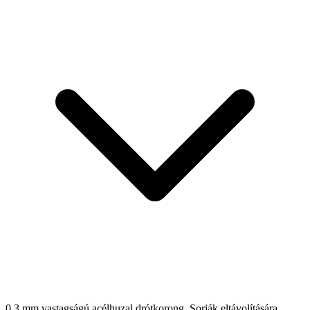
0,3 mm vastagságú acélhuzal drótkorong. Sorják eltávolítására,