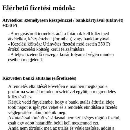
Elérhető fizetési módok:
Átvételkor személyesen készpénzzel / bankkártyával (utánvét)
+350 Ft
- A megvásárolt termékek árát a futárnak kell kifizetned
átvételkor, készpénzben (forintban) vagy bankkártyával.
- Kezelési költség: Utánvétes fizetési mód esetén 350 Ft
értékű kezelési költség kerül felszámításra.
- A teljes fizetendő összeg a kosár folyamat végén minden
esetben megjelenik.
Közvetlen banki átutalás (előrefizetés)
A rendelés elküldését követően e-mailben megkapod a
proforma számlát minden részletével együtt, a megrendelés
kifizetéséhez.
Kérjük vedd figyelembe, hogy a banki utalás átfutási ideje
több napot is igénybe vehet és a rendelés elindítása a fizetés
véglegesítése után történik meg.
Az utalással történő vásárlásnál nem szükséges rögtön fizetni,
csak egy adott határidőn belül kell megtenned ezt.
Amíg nem történik meg az utalás és véglegesítése, addig a