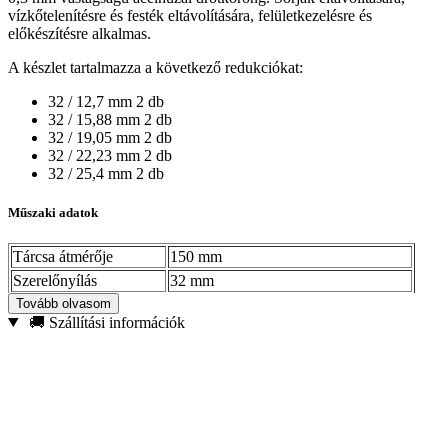
vízkőtelenítésre és festék eltávolítására, felületkezelésre és
előkészítésre alkalmas.
A készlet tartalmazza a következő redukciókat:
32 / 12,7 mm 2 db
32 / 15,88 mm 2 db
32 / 19,05 mm 2 db
32 / 22,23 mm 2 db
32 / 25,4 mm 2 db
Műszaki adatok
Tárcsa átmérője
150 mm
Szerelőnyílás
32 mm
Tovább olvasom
Redukciók a készletben
12,7 / 15,88 / 19,05 / 22,23 / 25,4 mm
🚚 Szállítási információk
Anyag
0,3 mm acélhuzal
Maximális fordulatszám
6 000 fordulat/perc