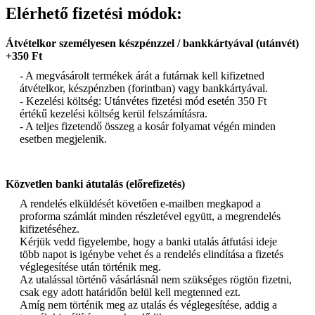
Elérhető fizetési módok:
Átvételkor személyesen készpénzzel / bankkártyával (utánvét)
+350 Ft
- A megvásárolt termékek árát a futárnak kell kifizetned
átvételkor, készpénzben (forintban) vagy bankkártyával.
- Kezelési költség: Utánvétes fizetési mód esetén 350 Ft
értékű kezelési költség kerül felszámításra.
- A teljes fizetendő összeg a kosár folyamat végén minden
esetben megjelenik.
Közvetlen banki átutalás (előrefizetés)
A rendelés elküldését követően e-mailben megkapod a
proforma számlát minden részletével együtt, a megrendelés
kifizetéséhez.
Kérjük vedd figyelembe, hogy a banki utalás átfutási ideje
több napot is igénybe vehet és a rendelés elindítása a fizetés
véglegesítése után történik meg.
Az utalással történő vásárlásnál nem szükséges rögtön fizetni,
csak egy adott határidőn belül kell megtenned ezt.
Amíg nem történik meg az utalás és véglegesítése, addig a