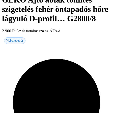
szigetelés fehér öntapadós hőre
lágyuló D-profil… G2800/8
2 900
Ft
Az ár tartalmazza az ÁFA-t.
Webshopos ár