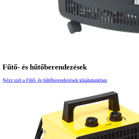
Fűtő- és hűtőberendezések
Nézz szét a Fűtő- és hűtőberendezések kínálatunkban