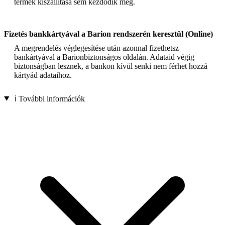
termék kiszállítása sem kezdődik meg.
Fizetés bankkártyával a Barion rendszerén keresztül (Online)
A megrendelés véglegesítése után azonnal fizethetsz
bankártyával a Barionbiztonságos oldalán. Adataid végig
biztonságban lesznek, a bankon kívül senki nem férhet hozzá
kártyád adataihoz.
ℹ️ További információk