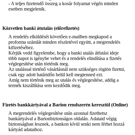
- A teljes fizetendő összeg a kosár folyamat végén minden
esetben megjelenik.
Közvetlen banki átutalás (előrefizetés)
A rendelés elküldését követően e-mailben megkapod a
proforma számlát minden részletével együtt, a megrendelés
kifizetéséhez.
Kérjük vedd figyelembe, hogy a banki utalás átfutási ideje
több napot is igénybe vehet és a rendelés elindítása a fizetés
véglegesítése után történik meg.
Az utalással történő vásárlásnál nem szükséges rögtön fizetni,
csak egy adott határidőn belül kell megtenned ezt.
Amíg nem történik meg az utalás és véglegesítése, addig a
termék kiszállítása sem kezdődik meg.
Fizetés bankkártyával a Barion rendszerén keresztül (Online)
A megrendelés véglegesítése után azonnal fizethetsz
bankártyával a Barionbiztonságos oldalán. Adataid végig
biztonságban lesznek, a bankon kívül senki nem férhet hozzá
kártyád adataihoz.