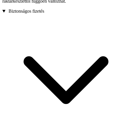
raktárkészlettől függően változhat.
Biztonságos fizetés