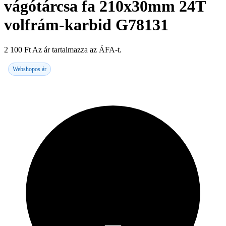
vágótárcsa fa 210x30mm 24T
volfrám-karbid G78131
2 100
Ft
Az ár tartalmazza az ÁFA-t.
Webshopos ár