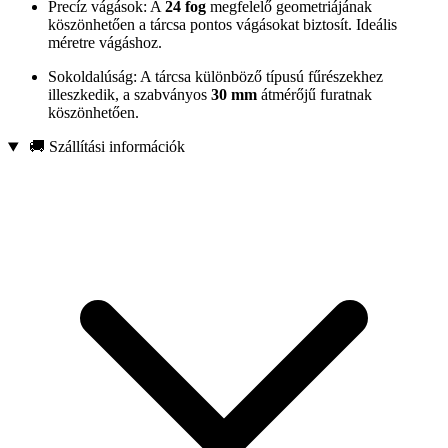
Precíz vágások: A
24 fog
megfelelő geometriájának
köszönhetően a tárcsa pontos vágásokat biztosít. Ideális
méretre vágáshoz.
Sokoldalúság: A tárcsa különböző típusú fűrészekhez
illeszkedik, a szabványos
30 mm
átmérőjű furatnak
köszönhetően.
🚚 Szállítási információk