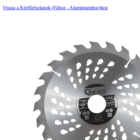
Vissza a Körfűrészlapok (Fához - Aluminiumhoz)hoz