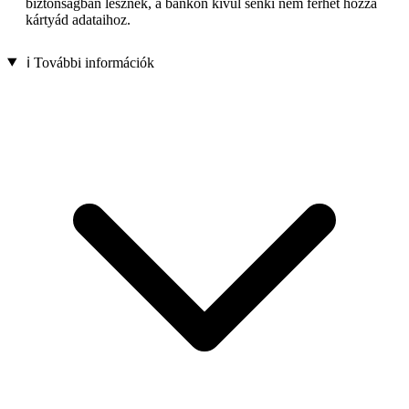
biztonságban lesznek, a bankon kívül senki nem férhet hozzá
kártyád adataihoz.
ℹ️ További információk