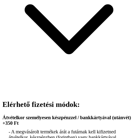
Elérhető fizetési módok:
Átvételkor személyesen készpénzzel / bankkártyával (utánvét)
+350 Ft
- A megvásárolt termékek árát a futárnak kell kifizetned
átvételkor, készpénzben (forintban) vagy bankkártyával.