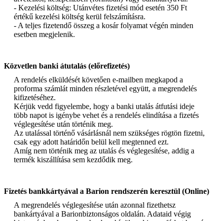
- Kezelési költség: Utánvétes fizetési mód esetén 350 Ft
értékű kezelési költség kerül felszámításra.
- A teljes fizetendő összeg a kosár folyamat végén minden
esetben megjelenik.
Közvetlen banki átutalás (előrefizetés)
A rendelés elküldését követően e-mailben megkapod a
proforma számlát minden részletével együtt, a megrendelés
kifizetéséhez.
Kérjük vedd figyelembe, hogy a banki utalás átfutási ideje
több napot is igénybe vehet és a rendelés elindítása a fizetés
véglegesítése után történik meg.
Az utalással történő vásárlásnál nem szükséges rögtön fizetni,
csak egy adott határidőn belül kell megtenned ezt.
Amíg nem történik meg az utalás és véglegesítése, addig a
termék kiszállítása sem kezdődik meg.
Fizetés bankkártyával a Barion rendszerén keresztül (Online)
A megrendelés véglegesítése után azonnal fizethetsz
bankártyával a Barionbiztonságos oldalán. Adataid végig