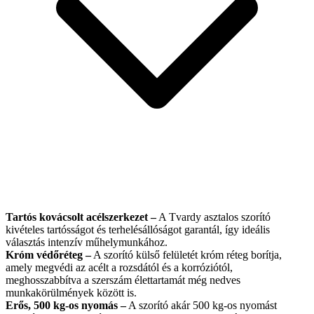
Tartós kovácsolt acélszerkezet
–
A Tvardy asztalos szorító
kivételes tartósságot és terhelésállóságot garantál, így ideális
választás intenzív műhelymunkához.
Króm védőréteg –
A szorító külső felületét króm réteg borítja,
amely megvédi az acélt a rozsdától és a korróziótól,
meghosszabbítva a szerszám élettartamát még nedves
munkakörülmények között is.
Erős, 500 kg-os nyomás –
A szorító akár 500 kg-os nyomást