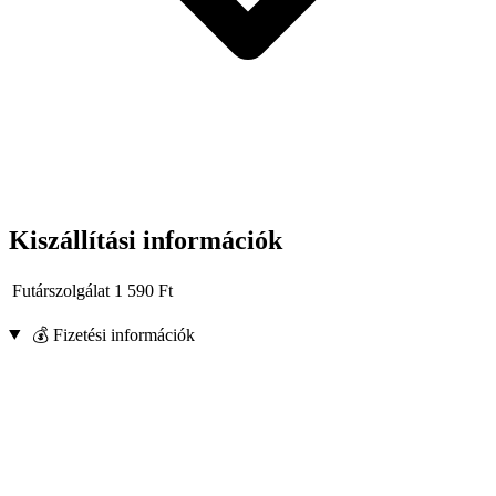
Műszaki adatok:
Márka: Tvardy
Anyaga: kovácsolt acél
Védő felület: króm réteg
Maximális nyílás: 200 mm
Szélesség: 100 mm
Nyomóerő: 500 kg
Védősapkák: műanyag
Racsnis rendszer
Kiszállítási információk
Futárszolgálat
1 590
Ft
💰 Fizetési információk