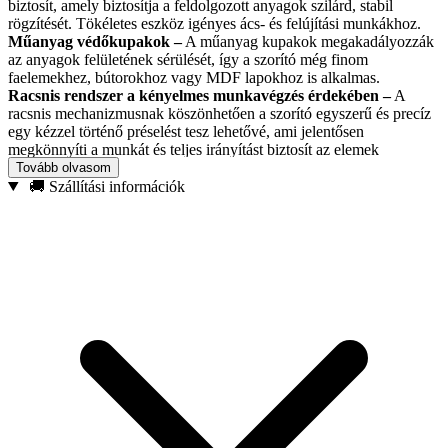
biztosít, amely biztosítja a feldolgozott anyagok szilárd, stabil
rögzítését. Tökéletes eszköz igényes ács- és felújítási munkákhoz.
Műanyag védőkupakok –
A műanyag kupakok megakadályozzák
az anyagok felületének sérülését, így a szorító még finom
faelemekhez, bútorokhoz vagy MDF lapokhoz is alkalmas.
Racsnis rendszer a kényelmes munkavégzés érdekében –
A
racsnis mechanizmusnak köszönhetően a szorító egyszerű és precíz
egy kézzel történő préselést tesz lehetővé, ami jelentősen
megkönnyíti a munkát és teljes irányítást biztosít az elemek
összeszerelése és ragasztása során.
Tovább olvasom
🚚 Szállítási információk
Alkalmazási példák:
Asztalosműhelyek – ideális a fa precíz rögzítéséhez vágás,
ragasztás vagy csiszolás közben.
Bútor összeszerelés – megkönnyíti az elemek megtartását
összecsukáskor és csavarozáskor, biztosítva a munka
stabilitását és biztonságát.
Faelemek ragasztása – tökéletes nagy nyomást igénylő
projektekhez, mint például MDF lapok, tömör fa vagy
szerkezeti elemek ragasztása.
Építési és felújítási munkák – hasznos anyagok stabil
rögzítésében faszerkezetek és egyéb felületek összeszerelése
vagy javítása során.