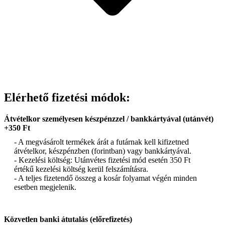
Elérhető fizetési módok:
Átvételkor személyesen készpénzzel / bankkártyával (utánvét)
+350 Ft
- A megvásárolt termékek árát a futárnak kell kifizetned
átvételkor, készpénzben (forintban) vagy bankkártyával.
- Kezelési költség: Utánvétes fizetési mód esetén 350 Ft
értékű kezelési költség kerül felszámításra.
- A teljes fizetendő összeg a kosár folyamat végén minden
esetben megjelenik.
Közvetlen banki átutalás (előrefizetés)