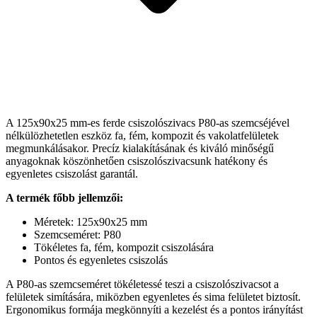
A 125x90x25 mm-es ferde csiszolószivacs P80-as szemcséjével
nélkülözhetetlen eszköz fa, fém, kompozit és vakolatfelületek
megmunkálásakor. Precíz kialakításának és kiváló minőségű
anyagoknak köszönhetően csiszolószivacsunk hatékony és
egyenletes csiszolást garantál.
A termék főbb jellemzői:
Méretek: 125x90x25 mm
Szemcseméret: P80
Tökéletes fa, fém, kompozit csiszolására
Pontos és egyenletes csiszolás
A P80-as szemcseméret tökéletessé teszi a csiszolószivacsot a
felületek simítására, miközben egyenletes és sima felületet biztosít.
Ergonomikus formája megkönnyíti a kezelést és a pontos irányítást