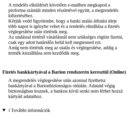
A rendelés elküldését követően e-mailben megkapod a
proforma számlát minden részletével együtt, a megrendelés
kifizetéséhez.
Kérjük vedd figyelembe, hogy a banki utalás átfutási ideje
több napot is igénybe vehet és a rendelés elindítása a fizetés
véglegesítése után történik meg.
Az utalással történő vásárlásnál nem szükséges rögtön fizetni,
csak egy adott határidőn belül kell megtenned ezt.
Amíg nem történik meg az utalás és véglegesítése, addig a
termék kiszállítása sem kezdődik meg.
Fizetés bankkártyával a Barion rendszerén keresztül (Online)
A megrendelés véglegesítése után azonnal fizethetsz
bankártyával a Barionbiztonságos oldalán. Adataid végig
biztonságban lesznek, a bankon kívül senki nem férhet hozzá
kártyád adataihoz.
ℹ️ További információk