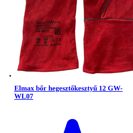
Elmax bőr hegesztőkesztyű 12 GW-
WL07