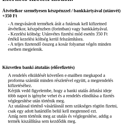
Átvételkor személyesen készpénzzel / bankkártyával (utánvét)
+350 Ft
- A megvásárolt termékek árát a futárnak kell kifizetned
átvételkor, készpénzben (forintban) vagy bankkártyával.
- Kezelési költség: Utánvétes fizetési mód esetén 350 Ft
értékű kezelési költség kerül felszámításra.
- A teljes fizetendő összeg a kosár folyamat végén minden
esetben megjelenik.
Közvetlen banki átutalás (előrefizetés)
A rendelés elküldését követően e-mailben megkapod a
proforma számlát minden részletével együtt, a megrendelés
kifizetéséhez.
Kérjük vedd figyelembe, hogy a banki utalás átfutási ideje
több napot is igénybe vehet és a rendelés elindítása a fizetés
véglegesítése után történik meg.
Az utalással történő vásárlásnál nem szükséges rögtön fizetni,
csak egy adott határidőn belül kell megtenned ezt.
Amíg nem történik meg az utalás és véglegesítése, addig a
termék kiszállítása sem kezdődik meg.