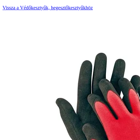
Vissza a Védőkesztyűk, hegesztőkesztyűkhöz