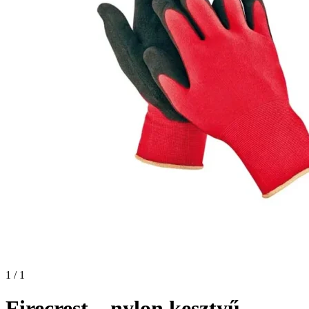
1 / 1
Firecrest – nylon kesztyű