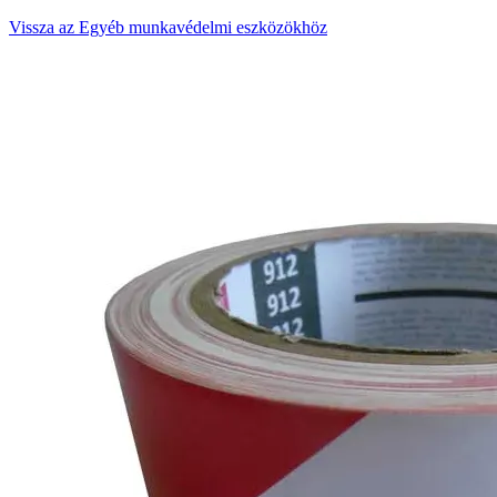
Vissza az Egyéb munkavédelmi eszközökhöz