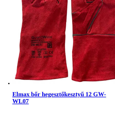
Elmax bőr hegesztőkesztyű 12 GW-
WL07