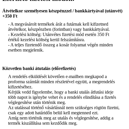
Átvételkor személyesen készpénzzel / bankkártyával (utánvét)
+350 Ft
- A megvásárolt termékek árát a futárnak kell kifizetned
átvételkor, készpénzben (forintban) vagy bankkártyával.
- Kezelési költség: Utánvétes fizetési mód esetén 350 Ft
értékű kezelési költség kerül felszámításra.
- A teljes fizetendő összeg a kosár folyamat végén minden
esetben megjelenik.
Közvetlen banki átutalás (előrefizetés)
A rendelés elküldését követően e-mailben megkapod a
proforma számlát minden részletével együtt, a megrendelés
kifizetéséhez.
Kérjük vedd figyelembe, hogy a banki utalás átfutási ideje
több napot is igénybe vehet és a rendelés elindítása a fizetés
véglegesítése után történik meg.
Az utalással történő vásárlásnál nem szükséges rögtön fizetni,
csak egy adott határidőn belül kell megtenned ezt.
Amíg nem történik meg az utalás és véglegesítése, addig a
termék kiszállítása sem kezdődik meg.