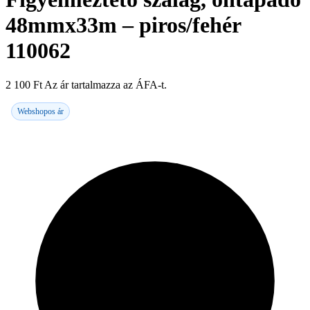
48mmx33m – piros/fehér
110062
2 100
Ft
Az ár tartalmazza az ÁFA-t.
Webshopos ár