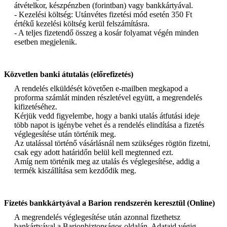
átvételkor, készpénzben (forintban) vagy bankkártyával.
- Kezelési költség: Utánvétes fizetési mód esetén 350 Ft
értékű kezelési költség kerül felszámításra.
- A teljes fizetendő összeg a kosár folyamat végén minden
esetben megjelenik.
Közvetlen banki átutalás (előrefizetés)
A rendelés elküldését követően e-mailben megkapod a
proforma számlát minden részletével együtt, a megrendelés
kifizetéséhez.
Kérjük vedd figyelembe, hogy a banki utalás átfutási ideje
több napot is igénybe vehet és a rendelés elindítása a fizetés
véglegesítése után történik meg.
Az utalással történő vásárlásnál nem szükséges rögtön fizetni,
csak egy adott határidőn belül kell megtenned ezt.
Amíg nem történik meg az utalás és véglegesítése, addig a
termék kiszállítása sem kezdődik meg.
Fizetés bankkártyával a Barion rendszerén keresztül (Online)
A megrendelés véglegesítése után azonnal fizethetsz
bankártyával a Barionbiztonságos oldalán. Adataid végig