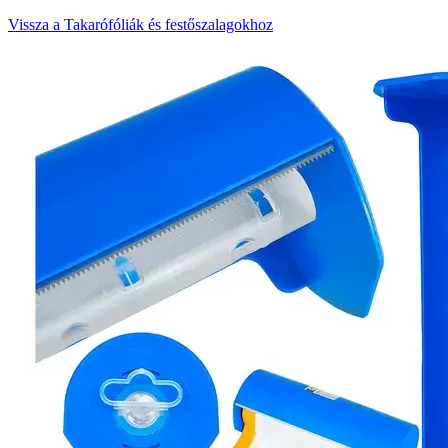
Vissza a Takarófóliák és festőszalagokhoz