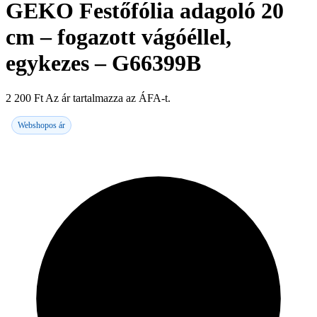
GEKO Festőfólia adagoló 20
cm – fogazott vágóéllel,
egykezes – G66399B
2 200
Ft
Az ár tartalmazza az ÁFA-t.
Webshopos ár