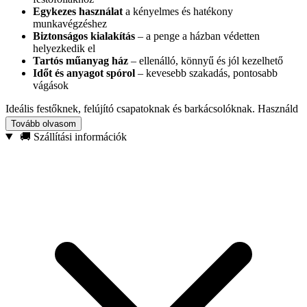
Egykezes használat
a kényelmes és hatékony
munkavégzéshez
Biztonságos kialakítás
– a penge a házban védetten
helyezkedik el
Tartós műanyag ház
– ellenálló, könnyű és jól kezelhető
Időt és anyagot spórol
– kevesebb szakadás, pontosabb
vágások
Ideális festőknek, felújító csapatoknak és barkácsolóknak. Használd
padló, fal, bútor és nyílászárók védelmére, valamint takaró- és
Tovább olvasom
festőfóliák gyors méretre vágásához. Az ergonomikus forma segíti a
🚚 Szállítási információk
fólia egyenletes letekerését és azonnali vágását a kívánt ponton, így
a munka
tisztább, gyorsabb és precízebb
lesz.
Termék: festőfólia / takarófólia adagoló
Munkaszélesség: 20 cm
Penge típusa: fogazott (fóliavágáshoz)
Anyag: műanyag
Szín: kék
Felhasználás: festő- és védőfóliákhoz
Válaszd ezt a praktikus adagolót, ha a takarásnál is
profi, gyors és
biztonságos
megoldást szeretnél.