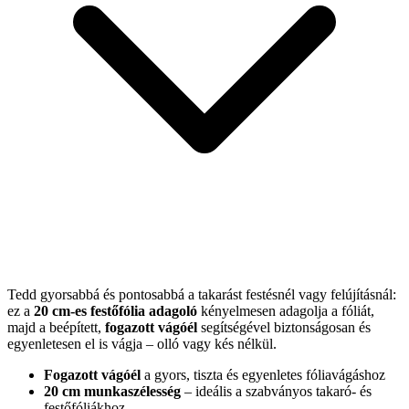
Tedd gyorsabbá és pontosabbá a takarást festésnél vagy felújításnál:
ez a
20 cm-es festőfólia adagoló
kényelmesen adagolja a fóliát,
majd a beépített,
fogazott vágóél
segítségével biztonságosan és
egyenletesen el is vágja – olló vagy kés nélkül.
Fogazott vágóél
a gyors, tiszta és egyenletes fóliavágáshoz
20 cm munkaszélesség
– ideális a szabványos takaró- és
festőfóliákhoz