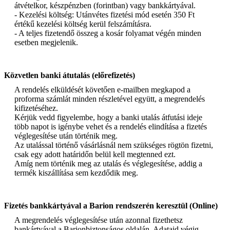
átvételkor, készpénzben (forintban) vagy bankkártyával.
- Kezelési költség: Utánvétes fizetési mód esetén 350 Ft
értékű kezelési költség kerül felszámításra.
- A teljes fizetendő összeg a kosár folyamat végén minden
esetben megjelenik.
Közvetlen banki átutalás (előrefizetés)
A rendelés elküldését követően e-mailben megkapod a
proforma számlát minden részletével együtt, a megrendelés
kifizetéséhez.
Kérjük vedd figyelembe, hogy a banki utalás átfutási ideje
több napot is igénybe vehet és a rendelés elindítása a fizetés
véglegesítése után történik meg.
Az utalással történő vásárlásnál nem szükséges rögtön fizetni,
csak egy adott határidőn belül kell megtenned ezt.
Amíg nem történik meg az utalás és véglegesítése, addig a
termék kiszállítása sem kezdődik meg.
Fizetés bankkártyával a Barion rendszerén keresztül (Online)
A megrendelés véglegesítése után azonnal fizethetsz
bankártyával a Barionbiztonságos oldalán. Adataid végig