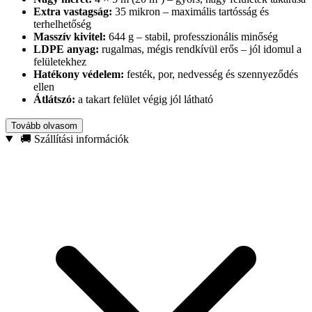
Extra vastagság:
35 mikron – maximális tartósság és
terhelhetőség
Masszív kivitel:
644 g – stabil, professzionális minőség
LDPE anyag:
rugalmas, mégis rendkívül erős – jól idomul a
felületekhez
Hatékony védelem:
festék, por, nedvesség és szennyeződés
ellen
Átlátszó:
a takart felület végig jól látható
Ideális intenzív festési és építőipari munkákhoz, padlók (laminált,
Tovább olvasom
parketta, járólap, beton) védelmére, valamint bútorok, berendezések
🚚 Szállítási információk
és belső elemek letakarásához. Kiválóan használható csiszolás,
glettelés, vakolás és egyéb porral járó folyamatok alatt is.
Összegzés:
Ha tartós, megbízható, hosszabb projektekre is alkalmas
takarást keresel, a THICK-EXTRA fólia valódi idő- és takarítási
költségmegtakarítást jelent – profi csapatoknak és igényes
felhasználóknak egyaránt.