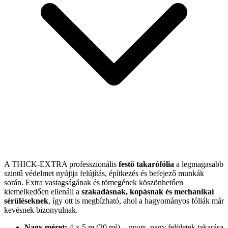
A THICK-EXTRA professzionális
festő takarófólia
a legmagasabb
szintű védelmet nyújtja felújítás, építkezés és befejező munkák
során. Extra vastagságának és tömegének köszönhetően
kiemelkedően ellenáll a
szakadásnak, kopásnak és mechanikai
sérüléseknek
, így ott is megbízható, ahol a hagyományos fóliák már
kevésnek bizonyulnak.
Nagy méret:
4 × 5 m (20 m²) – gyors, nagy felületek takarása