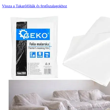
Vissza a Takarófóliák és festőszalagokhoz