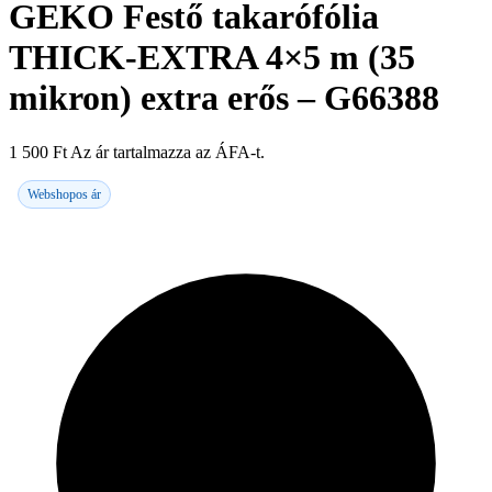
GEKO Festő takarófólia
THICK-EXTRA 4×5 m (35
mikron) extra erős – G66388
1 500
Ft
Az ár tartalmazza az ÁFA-t.
Webshopos ár