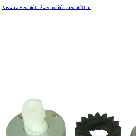
Vissza a Berántók részei, indítók, berántókhoz