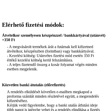
Elérhető fizetési módok:
Átvételkor személyesen készpénzzel / bankkártyával (utánvét)
+350 Ft
- A megvásárolt termékek árát a futárnak kell kifizetned
átvételkor, készpénzben (forintban) vagy bankkártyával.
- Kezelési költség: Utánvétes fizetési mód esetén 350 Ft
értékű kezelési költség kerül felszámításra.
- A teljes fizetendő összeg a kosár folyamat végén minden
esetben megjelenik.
Közvetlen banki átutalás (előrefizetés)
A rendelés elküldését követően e-mailben megkapod a
proforma számlát minden részletével együtt, a megrendelés
kifizetéséhez.
Kérjük vedd figyelembe, hogy a banki utalás átfutási ideje
több napot is igénybe vehet és a rendelés elindítása a fizetés