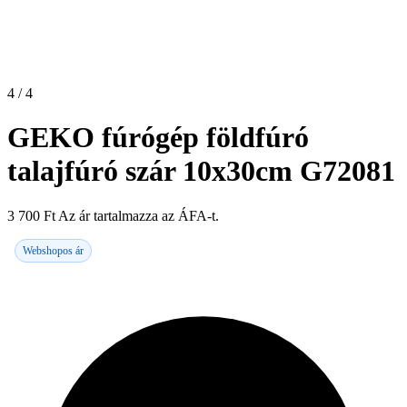
4 / 4
GEKO fúrógép földfúró
talajfúró szár 10x30cm G72081
3 700
Ft
Az ár tartalmazza az ÁFA-t.
Webshopos ár