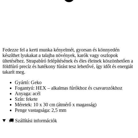
Fedezze fel a kerti munka kényelmét, gyorsan és könnyedén
készíthet lyukakat a talajba növények, karók vagy oszlopok
ültetéséhez. Strapabíró felépítésének és éles éleinek köszönhetően a
földfúró precíz és hatékony fúrást tesz lehetővé, így időt és energiát
takarít meg.
Gyártó: Geko
Fogantyú: HEX – alkalmas fúrókhoz és csavarozókhoz
Anyaga: acél
Szín: fekete
Méretek: 10 x 30 cm (átmérő x magasság)
Penge vastagsága: 2,5 mm
🚚 Szállítási információk