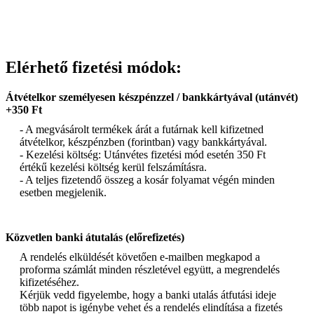
Elérhető fizetési módok:
Átvételkor személyesen készpénzzel / bankkártyával (utánvét)
+350 Ft
- A megvásárolt termékek árát a futárnak kell kifizetned
átvételkor, készpénzben (forintban) vagy bankkártyával.
- Kezelési költség: Utánvétes fizetési mód esetén 350 Ft
értékű kezelési költség kerül felszámításra.
- A teljes fizetendő összeg a kosár folyamat végén minden
esetben megjelenik.
Közvetlen banki átutalás (előrefizetés)
A rendelés elküldését követően e-mailben megkapod a
proforma számlát minden részletével együtt, a megrendelés
kifizetéséhez.
Kérjük vedd figyelembe, hogy a banki utalás átfutási ideje
több napot is igénybe vehet és a rendelés elindítása a fizetés