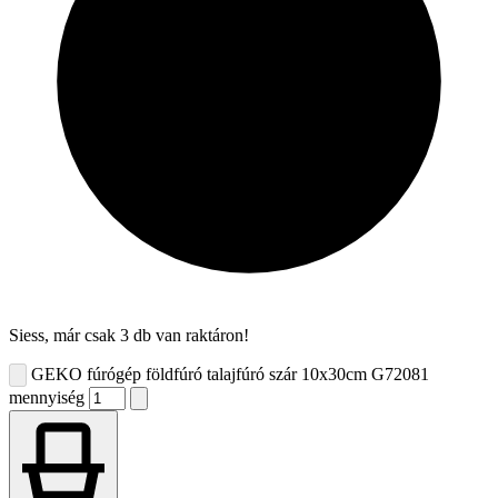
Siess, már csak 3 db van raktáron!
GEKO fúrógép földfúró talajfúró szár 10x30cm G72081
mennyiség