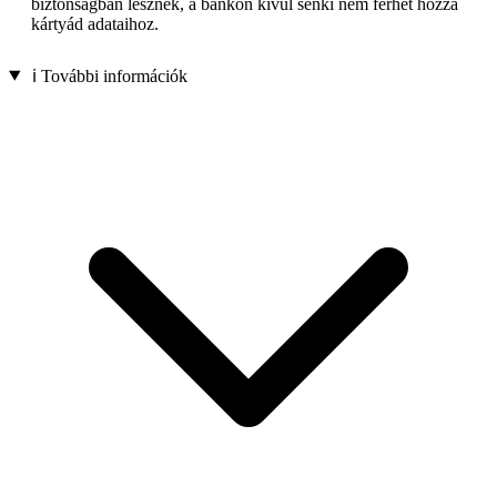
biztonságban lesznek, a bankon kívül senki nem férhet hozzá
kártyád adataihoz.
ℹ️ További információk