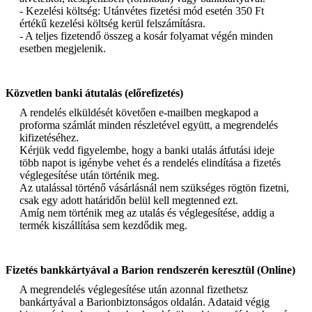
- Kezelési költség: Utánvétes fizetési mód esetén 350 Ft
értékű kezelési költség kerül felszámításra.
- A teljes fizetendő összeg a kosár folyamat végén minden
esetben megjelenik.
Közvetlen banki átutalás (előrefizetés)
A rendelés elküldését követően e-mailben megkapod a
proforma számlát minden részletével együtt, a megrendelés
kifizetéséhez.
Kérjük vedd figyelembe, hogy a banki utalás átfutási ideje
több napot is igénybe vehet és a rendelés elindítása a fizetés
véglegesítése után történik meg.
Az utalással történő vásárlásnál nem szükséges rögtön fizetni,
csak egy adott határidőn belül kell megtenned ezt.
Amíg nem történik meg az utalás és véglegesítése, addig a
termék kiszállítása sem kezdődik meg.
Fizetés bankkártyával a Barion rendszerén keresztül (Online)
A megrendelés véglegesítése után azonnal fizethetsz
bankártyával a Barionbiztonságos oldalán. Adataid végig