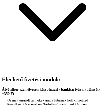
Elérhető fizetési módok:
Átvételkor személyesen készpénzzel / bankkártyával (utánvét)
+350 Ft
- A megvásárolt termékek árát a futárnak kell kifizetned
átvételkor, készpénzben (forintban) vagy bankkártyával.