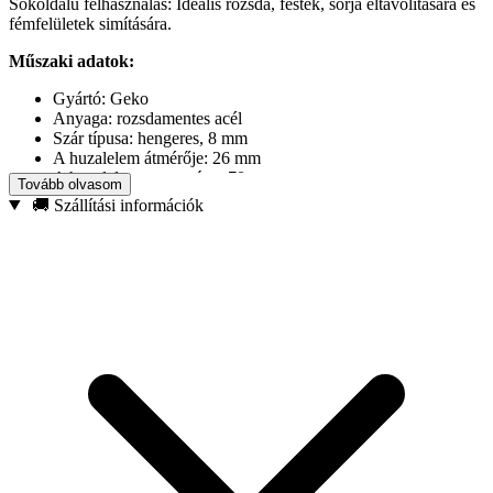
Sokoldalú felhasználás: Ideális rozsda, festék, sorja eltávolítására és
fémfelületek simítására.
Műszaki adatok:
Gyártó: Geko
Anyaga: rozsdamentes acél
Szár típusa: hengeres, 8 mm
A huzalelem átmérője: 26 mm
A huzalelem magassága: 70 mm
Tovább olvasom
🚚 Szállítási információk
Alkalmazási példák:
Fém alkatrészek tisztítása és rozsdamentesítése.
Régi festék- és lakkbevonatok eltávolítása.
Befejező feldolgozás lakatos és gépészeti műhelyekben.
Felület-előkészítés hegesztés vagy festés előtt.