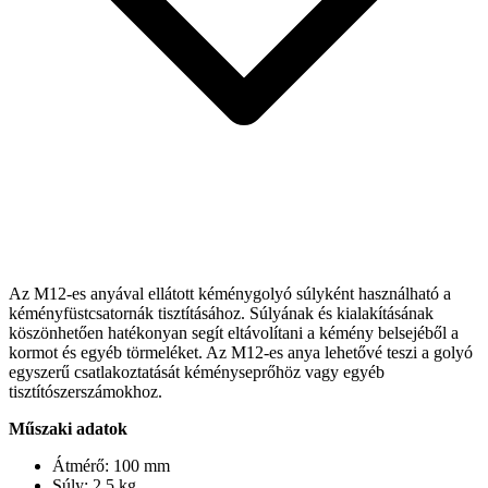
Az M12-es anyával ellátott kéménygolyó súlyként használható a
kéményfüstcsatornák tisztításához. Súlyának és kialakításának
köszönhetően hatékonyan segít eltávolítani a kémény belsejéből a
kormot és egyéb törmeléket. Az M12-es anya lehetővé teszi a golyó
egyszerű csatlakoztatását kéményseprőhöz vagy egyéb
tisztítószerszámokhoz.
Műszaki adatok
Átmérő: 100 mm
Súly: 2,5 kg