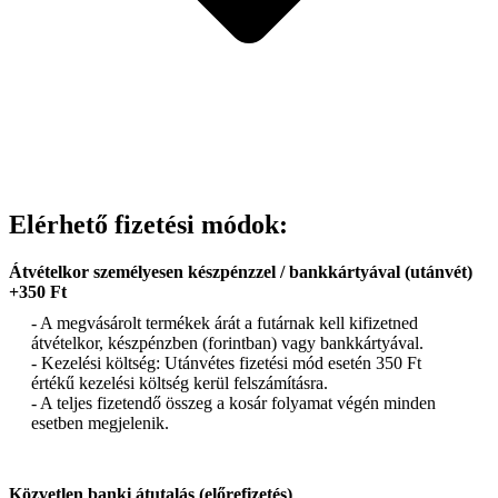
Elérhető fizetési módok:
Átvételkor személyesen készpénzzel / bankkártyával (utánvét)
+350 Ft
- A megvásárolt termékek árát a futárnak kell kifizetned
átvételkor, készpénzben (forintban) vagy bankkártyával.
- Kezelési költség: Utánvétes fizetési mód esetén 350 Ft
értékű kezelési költség kerül felszámításra.
- A teljes fizetendő összeg a kosár folyamat végén minden
esetben megjelenik.
Közvetlen banki átutalás (előrefizetés)