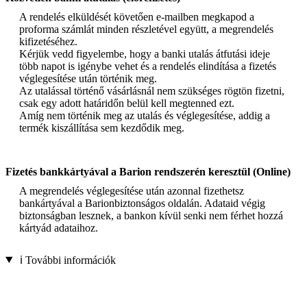
A rendelés elküldését követően e-mailben megkapod a
proforma számlát minden részletével együtt, a megrendelés
kifizetéséhez.
Kérjük vedd figyelembe, hogy a banki utalás átfutási ideje
több napot is igénybe vehet és a rendelés elindítása a fizetés
véglegesítése után történik meg.
Az utalással történő vásárlásnál nem szükséges rögtön fizetni,
csak egy adott határidőn belül kell megtenned ezt.
Amíg nem történik meg az utalás és véglegesítése, addig a
termék kiszállítása sem kezdődik meg.
Fizetés bankkártyával a Barion rendszerén keresztül (Online)
A megrendelés véglegesítése után azonnal fizethetsz
bankártyával a Barionbiztonságos oldalán. Adataid végig
biztonságban lesznek, a bankon kívül senki nem férhet hozzá
kártyád adataihoz.
ℹ️ További információk