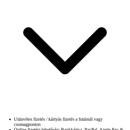
Utánvétes fizetés / kártyás fizetés a futárnál vagy
csomagponton
Online fizetési lehetőség: Bankkártya, PayPal, Apple Pay &