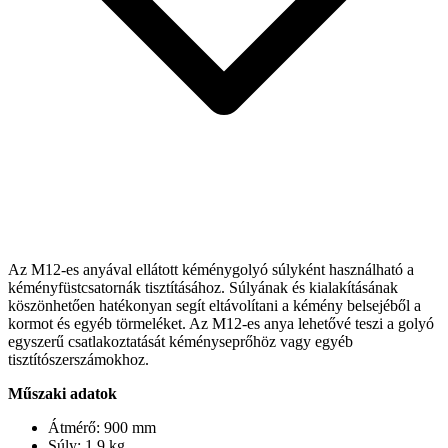
Az M12-es anyával ellátott kéménygolyó súlyként használható a
kéményfüstcsatornák tisztításához. Súlyának és kialakításának
köszönhetően hatékonyan segít eltávolítani a kémény belsejéből a
kormot és egyéb törmeléket. Az M12-es anya lehetővé teszi a golyó
egyszerű csatlakoztatását kéményseprőhöz vagy egyéb
tisztítószerszámokhoz.
Műszaki adatok
Átmérő: 900 mm
Súly: 1,9 kg