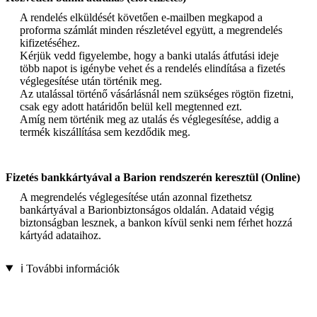
A rendelés elküldését követően e-mailben megkapod a
proforma számlát minden részletével együtt, a megrendelés
kifizetéséhez.
Kérjük vedd figyelembe, hogy a banki utalás átfutási ideje
több napot is igénybe vehet és a rendelés elindítása a fizetés
véglegesítése után történik meg.
Az utalással történő vásárlásnál nem szükséges rögtön fizetni,
csak egy adott határidőn belül kell megtenned ezt.
Amíg nem történik meg az utalás és véglegesítése, addig a
termék kiszállítása sem kezdődik meg.
Fizetés bankkártyával a Barion rendszerén keresztül (Online)
A megrendelés véglegesítése után azonnal fizethetsz
bankártyával a Barionbiztonságos oldalán. Adataid végig
biztonságban lesznek, a bankon kívül senki nem férhet hozzá
kártyád adataihoz.
ℹ️ További információk