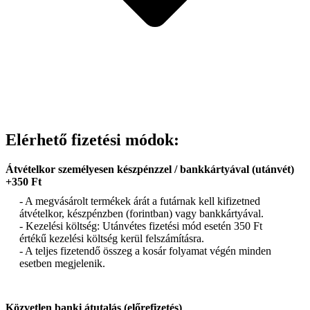
Elérhető fizetési módok:
Átvételkor személyesen készpénzzel / bankkártyával (utánvét)
+350 Ft
- A megvásárolt termékek árát a futárnak kell kifizetned
átvételkor, készpénzben (forintban) vagy bankkártyával.
- Kezelési költség: Utánvétes fizetési mód esetén 350 Ft
értékű kezelési költség kerül felszámításra.
- A teljes fizetendő összeg a kosár folyamat végén minden
esetben megjelenik.
Közvetlen banki átutalás (előrefizetés)