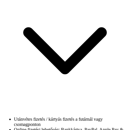
Utánvétes fizetés / kártyás fizetés a futárnál vagy
csomagponton
Online fizetési lehetőség: Bankkártya, PayPal, Apple Pay &