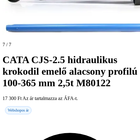
7 / 7
CATA CJS-2.5 hidraulikus
krokodil emelő alacsony profilú
100-365 mm 2,5t M80122
17 300
Ft
Az ár tartalmazza az ÁFA-t.
Webshopos ár