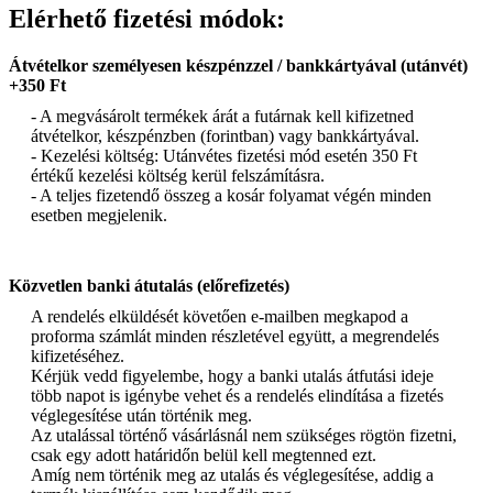
Elérhető fizetési módok:
Átvételkor személyesen készpénzzel / bankkártyával (utánvét)
+350 Ft
- A megvásárolt termékek árát a futárnak kell kifizetned
átvételkor, készpénzben (forintban) vagy bankkártyával.
- Kezelési költség: Utánvétes fizetési mód esetén 350 Ft
értékű kezelési költség kerül felszámításra.
- A teljes fizetendő összeg a kosár folyamat végén minden
esetben megjelenik.
Közvetlen banki átutalás (előrefizetés)
A rendelés elküldését követően e-mailben megkapod a
proforma számlát minden részletével együtt, a megrendelés
kifizetéséhez.
Kérjük vedd figyelembe, hogy a banki utalás átfutási ideje
több napot is igénybe vehet és a rendelés elindítása a fizetés
véglegesítése után történik meg.
Az utalással történő vásárlásnál nem szükséges rögtön fizetni,
csak egy adott határidőn belül kell megtenned ezt.
Amíg nem történik meg az utalás és véglegesítése, addig a