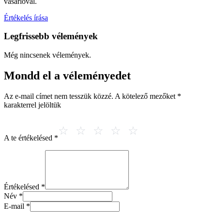
vásárlóval.
Értékelés írása
Legfrissebb vélemények
Még nincsenek vélemények.
Mondd el a véleményedet
Az e-mail címet nem tesszük közzé.
A kötelező mezőket
*
karakterrel jelöltük
A te értékelésed
*
Értékelésed
*
Név
*
E-mail
*