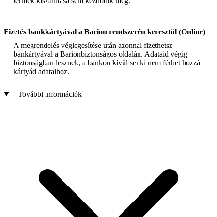
termék kiszállítása sem kezdődik meg.
Fizetés bankkártyával a Barion rendszerén keresztül (Online)
A megrendelés véglegesítése után azonnal fizethetsz
bankártyával a Barionbiztonságos oldalán. Adataid végig
biztonságban lesznek, a bankon kívül senki nem férhet hozzá
kártyád adataihoz.
ℹ️ További információk