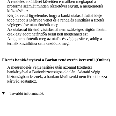
A rendelés elküldését követően e-mailben megkapod a
proforma számlát minden részletével együtt, a megrendelés
kifizetéséhez.
Kérjük vedd figyelembe, hogy a banki utalás átfutási ideje
több napot is igénybe vehet és a rendelés elindítása a fizetés
véglegesítése után történik meg.
Az utalással történő vásárlásnál nem szükséges rögtön fizetni,
csak egy adott határidőn belül kell megtenned ezt.
Amíg nem történik meg az utalás és véglegesítése, addig a
termék kiszállítása sem kezdődik meg.
Fizetés bankkártyával a Barion rendszerén keresztül (Online)
A megrendelés véglegesítése után azonnal fizethetsz
bankártyával a Barionbiztonságos oldalán. Adataid végig
biztonságban lesznek, a bankon kívül senki nem férhet hozzá
kártyád adataihoz.
ℹ️ További információk