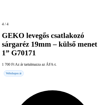
4 / 4
GEKO levegős csatlakozó
sárgaréz 19mm – külső menet
1” G70171
1 700
Ft
Az ár tartalmazza az ÁFA-t.
Webshopos ár