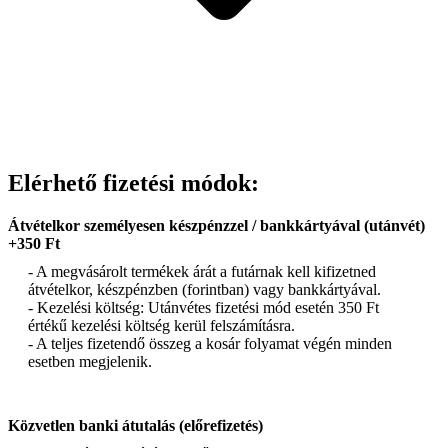
Elérhető fizetési módok:
Átvételkor személyesen készpénzzel / bankkártyával (utánvét)
+350 Ft
- A megvásárolt termékek árát a futárnak kell kifizetned
átvételkor, készpénzben (forintban) vagy bankkártyával.
- Kezelési költség: Utánvétes fizetési mód esetén 350 Ft
értékű kezelési költség kerül felszámításra.
- A teljes fizetendő összeg a kosár folyamat végén minden
esetben megjelenik.
Közvetlen banki átutalás (előrefizetés)