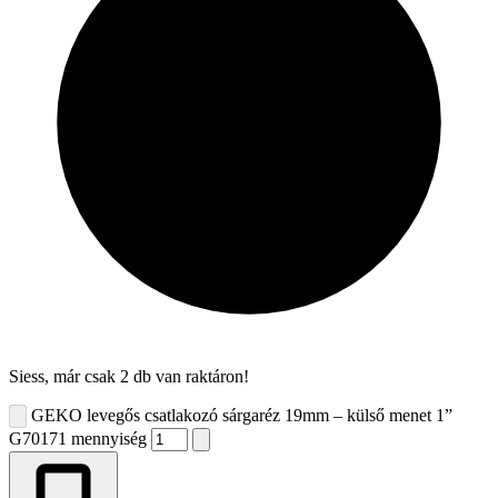
Siess, már csak 2 db van raktáron!
GEKO levegős csatlakozó sárgaréz 19mm – külső menet 1”
G70171 mennyiség