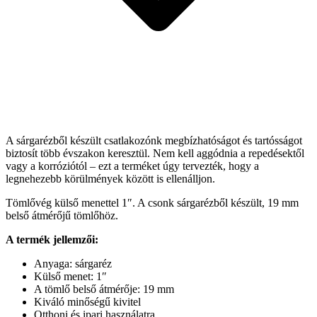
A sárgarézből készült csatlakozónk megbízhatóságot és tartósságot
biztosít több évszakon keresztül. Nem kell aggódnia a repedésektől
vagy a korróziótól – ezt a terméket úgy tervezték, hogy a
legnehezebb körülmények között is ellenálljon.
Tömlővég külső menettel 1″. A csonk sárgarézből készült, 19 mm
belső átmérőjű tömlőhöz.
A termék jellemzői:
Anyaga: sárgaréz
Külső menet: 1″
A tömlő belső átmérője: 19 mm
Kiváló minőségű kivitel
Otthoni és ipari használatra