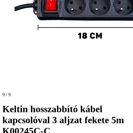
9 / 9
Keltin hosszabbító kábel
kapcsolóval 3 aljzat fekete 5m
K00245C-C