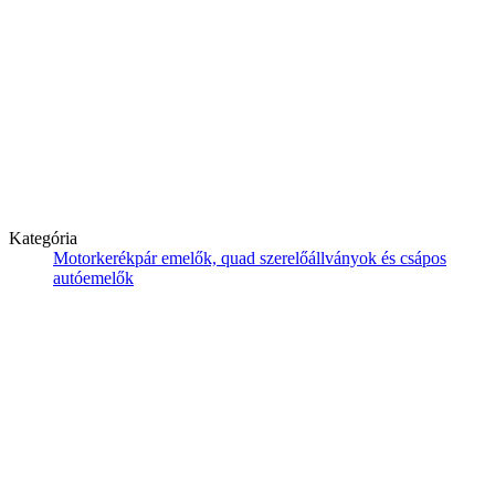
Kategória
Motorkerékpár emelők, quad szerelőállványok és csápos
autóemelők