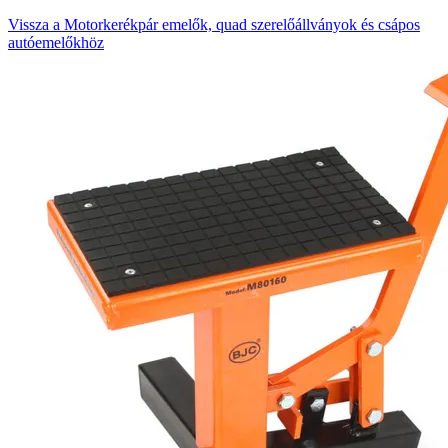
Vissza a Motorkerékpár emelők, quad szerelőállványok és csápos
autóemelőkhöz