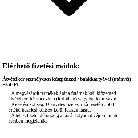
Elérhető fizetési módok:
Átvételkor személyesen készpénzzel / bankkártyával (utánvét)
+350 Ft
- A megvásárolt termékek árát a futárnak kell kifizetned
átvételkor, készpénzben (forintban) vagy bankkártyával.
- Kezelési költség: Utánvétes fizetési mód esetén 350 Ft
értékű kezelési költség kerül felszámításra.
- A teljes fizetendő összeg a kosár folyamat végén minden
esetben megjelenik.