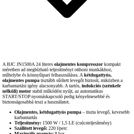
A BJC JN1500A 24 literes
olajmentes kompresszor
kompakt
méretben ad megbízható teljesítményt otthoni munkákhoz,
műhelybe és könnyűipari felhasználásra. A
kétdugattyús,
olajmentes pumpa
tisztább sűrített levegőt biztosít, miközben a
karbantartási igény alacsonyabb. A tartós,
indukciós (szénkefe
nélküli) motor
stabil működést nyújt, az automatikus
START/STOP nyomáskapcsoló pedig kényelmesebbé és
biztonságosabbá teszi a használatot.
Olajmentes, kétdugattyús pumpa
– tiszta levegő, kevesebb
karbantartás
Teljesítmény:
1500 W / 1,5 LE (csúcsteljesítmény)
Szállított levegő:
220 l/perc
Maximális nyomás:
8 bar