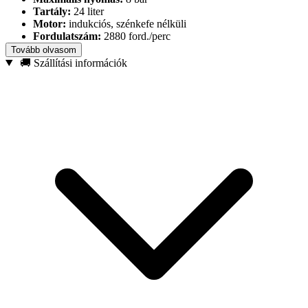
Tartály:
24 liter
Motor:
indukciós, szénkefe nélküli
Fordulatszám:
2880 ford./perc
Zajszint:
79 dB(A)
Tovább olvasom
Automatikus vezérlés:
START/STOP (presszosztát)
🚚 Szállítási információk
Tápfeszültség:
230 V / 50 Hz
Nettó tömeg:
20 kg
Csomag mérete:
60,5 × 28,5 × 61,5 cm
Ideális kerékfújáshoz, nyomáspróbákhoz, kisebb felületek
festéséhez, kifújáshoz és tisztításhoz (pl. nehezen elérhető helyeken),
számítógépek és elektronikai eszközök portalanításához, valamint
kisebb pneumatikus szerszámok – például aerográf vagy szögbelövő
– levegőellátásához.
Válassza a BJC JN1500A modellt, ha egy
kompakt, olajmentes és
megbízható
kompresszort keres, amely a mindennapi feladatokat
gyorsan, kényelmesen és tiszta sűrített levegővel támogatja.