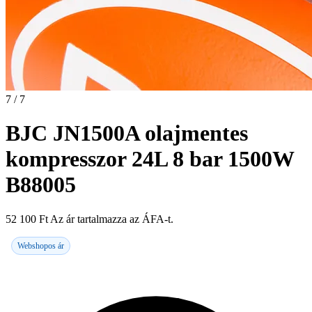
7 / 7
BJC JN1500A olajmentes
kompresszor 24L 8 bar 1500W
B88005
52 100
Ft
Az ár tartalmazza az ÁFA-t.
Webshopos ár