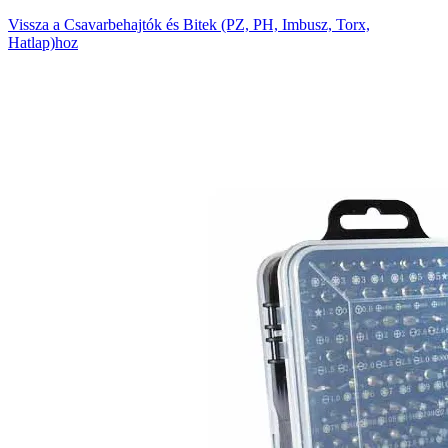
Vissza a Csavarbehajtók és Bitek (PZ, PH, Imbusz, Torx,
Hatlap)hoz