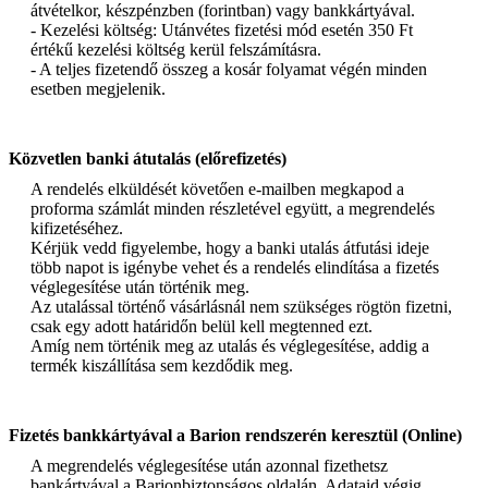
átvételkor, készpénzben (forintban) vagy bankkártyával.
- Kezelési költség: Utánvétes fizetési mód esetén 350 Ft
értékű kezelési költség kerül felszámításra.
- A teljes fizetendő összeg a kosár folyamat végén minden
esetben megjelenik.
Közvetlen banki átutalás (előrefizetés)
A rendelés elküldését követően e-mailben megkapod a
proforma számlát minden részletével együtt, a megrendelés
kifizetéséhez.
Kérjük vedd figyelembe, hogy a banki utalás átfutási ideje
több napot is igénybe vehet és a rendelés elindítása a fizetés
véglegesítése után történik meg.
Az utalással történő vásárlásnál nem szükséges rögtön fizetni,
csak egy adott határidőn belül kell megtenned ezt.
Amíg nem történik meg az utalás és véglegesítése, addig a
termék kiszállítása sem kezdődik meg.
Fizetés bankkártyával a Barion rendszerén keresztül (Online)
A megrendelés véglegesítése után azonnal fizethetsz
bankártyával a Barionbiztonságos oldalán. Adataid végig