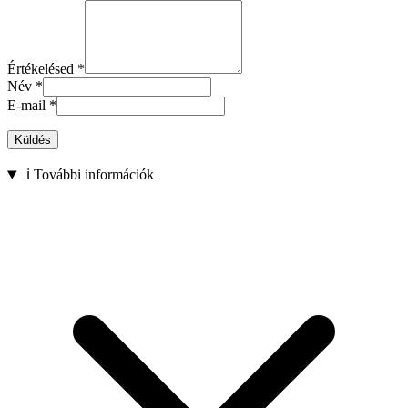
Értékelésed
*
Név
*
E-mail
*
Küldés
ℹ️ További információk