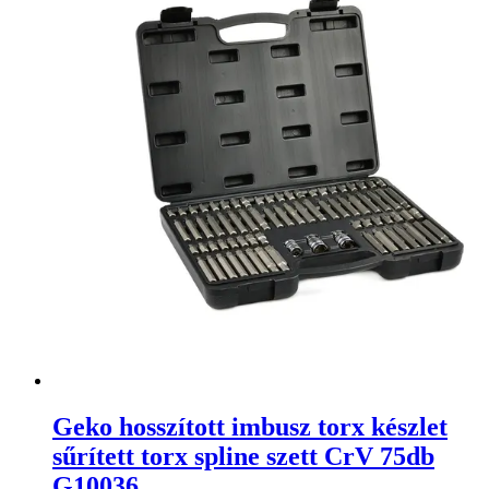
Geko hosszított imbusz torx készlet
sűrített torx spline szett CrV 75db
G10036