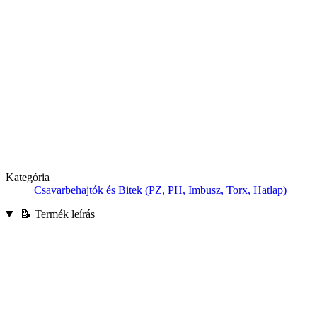
Kategória
Csavarbehajtók és Bitek (PZ, PH, Imbusz, Torx, Hatlap)
📝 Termék leírás