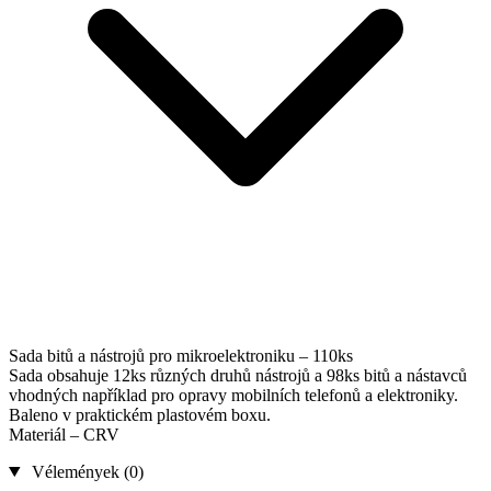
Sada bitů a nástrojů pro mikroelektroniku – 110ks
Sada obsahuje 12ks různých druhů nástrojů a 98ks bitů a nástavců
vhodných například pro opravy mobilních telefonů a elektroniky.
Baleno v praktickém plastovém boxu.
Materiál – CRV
Vélemények (0)