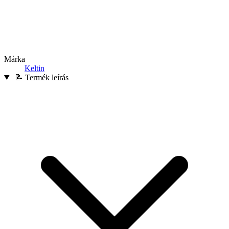
Márka
Keltin
📝 Termék leírás