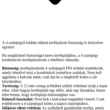
A 4 számjegyű kóddal ellátott kerékpárzár biztonság és kényelem
egyben!
Ha megbízható biztonságot keres kerékpárjához, a 4 számjegy
kombinációs kerékpárzárunk a tökéletes választás.
Biztonság:
kerékpárzárunk 4 számjegyű PIN kóddal rendelkezik,
amely lehetővé teszi a kombináció személyre szabását. Nem kell
aggódnia a kulcsok miatt, csak írja be a megfelelő kódot a zár
kinyitásához.
Tartósság:
A 12 mm vastag acélkábel szilárd védelmet nyújt a lopás
ellen. Akár hagyja kerékpárját egy időre, akár egy éjszakára, biztos
lehet benne, hogy kerékpárja biztonságban van.
Könnyű használat:
Nem kell a kulcsokat magaddal vinned. Csak
emlékezzen a 4 számjegyű kódra a kapocs kinyitásához.
Időjárás elleni védelem:
Az acélkábelt gumiborítás borítja, amely