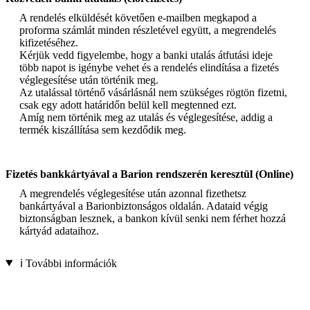
A rendelés elküldését követően e-mailben megkapod a
proforma számlát minden részletével együtt, a megrendelés
kifizetéséhez.
Kérjük vedd figyelembe, hogy a banki utalás átfutási ideje
több napot is igénybe vehet és a rendelés elindítása a fizetés
véglegesítése után történik meg.
Az utalással történő vásárlásnál nem szükséges rögtön fizetni,
csak egy adott határidőn belül kell megtenned ezt.
Amíg nem történik meg az utalás és véglegesítése, addig a
termék kiszállítása sem kezdődik meg.
Fizetés bankkártyával a Barion rendszerén keresztül (Online)
A megrendelés véglegesítése után azonnal fizethetsz
bankártyával a Barionbiztonságos oldalán. Adataid végig
biztonságban lesznek, a bankon kívül senki nem férhet hozzá
kártyád adataihoz.
ℹ️ További információk