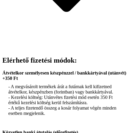
Elérhető fizetési módok:
Átvételkor személyesen készpénzzel / bankkártyával (utánvét)
+350 Ft
- A megvásárolt termékek árát a futárnak kell kifizetned
átvételkor, készpénzben (forintban) vagy bankkártyával.
- Kezelési költség: Utánvétes fizetési mód esetén 350 Ft
értékű kezelési költség kerül felszámításra.
- A teljes fizetendő összeg a kosár folyamat végén minden
esetben megjelenik.
Közvetlen banki átutalás (előrefizetés)