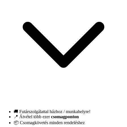
🚚 Futárszolgálattal házhoz / munkahelyre!
📍 Átvétel több ezer
csomagponton
📦 Csomagkövetés minden rendeléshez