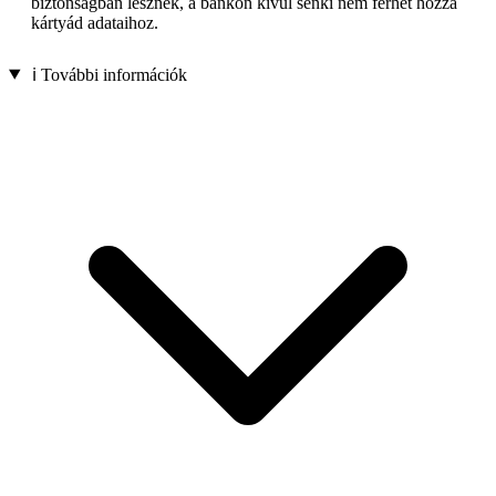
biztonságban lesznek, a bankon kívül senki nem férhet hozzá
kártyád adataihoz.
ℹ️ További információk