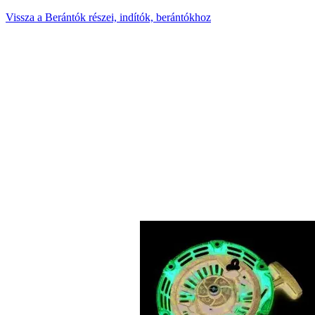
Vissza a Berántók részei, indítók, berántókhoz