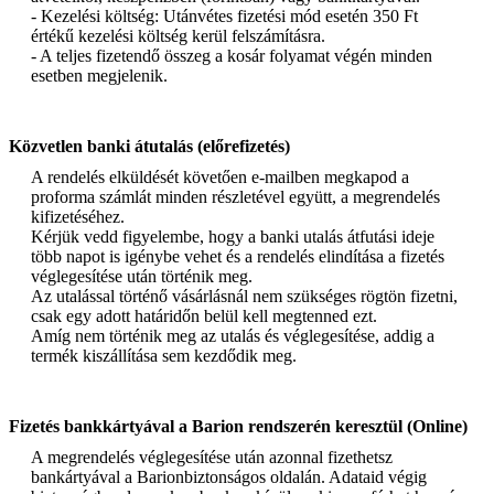
- Kezelési költség: Utánvétes fizetési mód esetén 350 Ft
értékű kezelési költség kerül felszámításra.
- A teljes fizetendő összeg a kosár folyamat végén minden
esetben megjelenik.
Közvetlen banki átutalás (előrefizetés)
A rendelés elküldését követően e-mailben megkapod a
proforma számlát minden részletével együtt, a megrendelés
kifizetéséhez.
Kérjük vedd figyelembe, hogy a banki utalás átfutási ideje
több napot is igénybe vehet és a rendelés elindítása a fizetés
véglegesítése után történik meg.
Az utalással történő vásárlásnál nem szükséges rögtön fizetni,
csak egy adott határidőn belül kell megtenned ezt.
Amíg nem történik meg az utalás és véglegesítése, addig a
termék kiszállítása sem kezdődik meg.
Fizetés bankkártyával a Barion rendszerén keresztül (Online)
A megrendelés véglegesítése után azonnal fizethetsz
bankártyával a Barionbiztonságos oldalán. Adataid végig