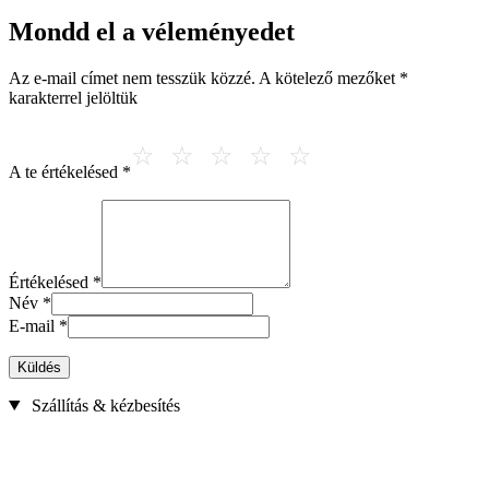
Mondd el a véleményedet
Az e-mail címet nem tesszük közzé.
A kötelező mezőket
*
karakterrel jelöltük
A te értékelésed
*
Értékelésed
*
Név
*
E-mail
*
Küldés
Szállítás & kézbesítés