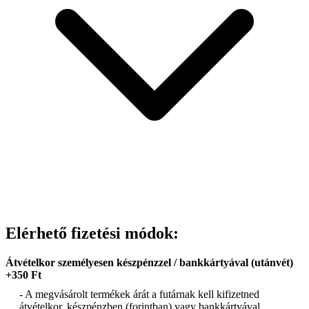
Elérhető fizetési módok:
Átvételkor személyesen készpénzzel / bankkártyával (utánvét)
+350 Ft
- A megvásárolt termékek árát a futárnak kell kifizetned
átvételkor, készpénzben (forintban) vagy bankkártyával.