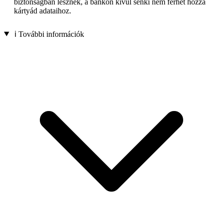
biztonságban lesznek, a bankon kívül senki nem férhet hozzá
kártyád adataihoz.
ℹ️ További információk