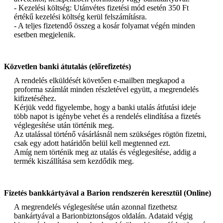
- Kezelési költség: Utánvétes fizetési mód esetén 350 Ft
értékű kezelési költség kerül felszámításra.
- A teljes fizetendő összeg a kosár folyamat végén minden
esetben megjelenik.
Közvetlen banki átutalás (előrefizetés)
A rendelés elküldését követően e-mailben megkapod a
proforma számlát minden részletével együtt, a megrendelés
kifizetéséhez.
Kérjük vedd figyelembe, hogy a banki utalás átfutási ideje
több napot is igénybe vehet és a rendelés elindítása a fizetés
véglegesítése után történik meg.
Az utalással történő vásárlásnál nem szükséges rögtön fizetni,
csak egy adott határidőn belül kell megtenned ezt.
Amíg nem történik meg az utalás és véglegesítése, addig a
termék kiszállítása sem kezdődik meg.
Fizetés bankkártyával a Barion rendszerén keresztül (Online)
A megrendelés véglegesítése után azonnal fizethetsz
bankártyával a Barionbiztonságos oldalán. Adataid végig