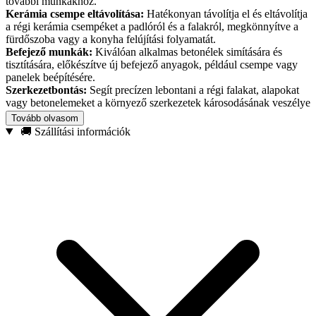
további munkákhoz.
Kerámia csempe eltávolítása:
Hatékonyan távolítja el és eltávolítja
a régi kerámia csempéket a padlóról és a falakról, megkönnyítve a
fürdőszoba vagy a konyha felújítási folyamatát.
Befejező munkák:
Kiválóan alkalmas betonélek simítására és
tisztítására, előkészítve új befejező anyagok, például csempe vagy
panelek beépítésére.
Szerkezetbontás:
Segít precízen lebontani a régi falakat, alapokat
vagy betonelemeket a környező szerkezetek károsodásának veszélye
nélkül.
Tovább olvasom
🚚 Szállítási információk
Műszaki adatok:
Befogás: SDS-Plus
Anyaga: kiváló minőségű acél
Penge szélessége: 75 mm
A véső teljes hossza: 165 mm
Szög: 15°
Súly: 270 g