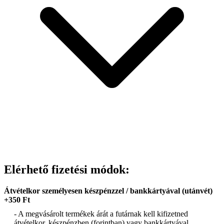
Elérhető fizetési módok:
Átvételkor személyesen készpénzzel / bankkártyával (utánvét)
+350 Ft
- A megvásárolt termékek árát a futárnak kell kifizetned
átvételkor, készpénzben (forintban) vagy bankkártyával.