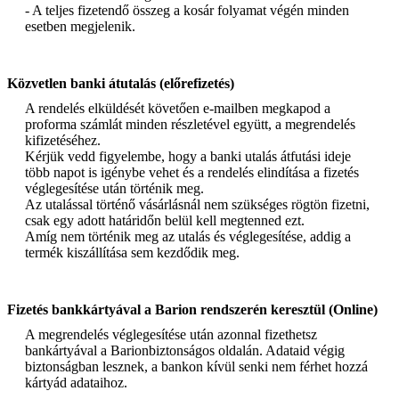
- A teljes fizetendő összeg a kosár folyamat végén minden
esetben megjelenik.
Közvetlen banki átutalás (előrefizetés)
A rendelés elküldését követően e-mailben megkapod a
proforma számlát minden részletével együtt, a megrendelés
kifizetéséhez.
Kérjük vedd figyelembe, hogy a banki utalás átfutási ideje
több napot is igénybe vehet és a rendelés elindítása a fizetés
véglegesítése után történik meg.
Az utalással történő vásárlásnál nem szükséges rögtön fizetni,
csak egy adott határidőn belül kell megtenned ezt.
Amíg nem történik meg az utalás és véglegesítése, addig a
termék kiszállítása sem kezdődik meg.
Fizetés bankkártyával a Barion rendszerén keresztül (Online)
A megrendelés véglegesítése után azonnal fizethetsz
bankártyával a Barionbiztonságos oldalán. Adataid végig
biztonságban lesznek, a bankon kívül senki nem férhet hozzá
kártyád adataihoz.