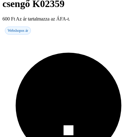
csengő K02359
600
Ft
Az ár tartalmazza az ÁFA-t.
Webshopos ár