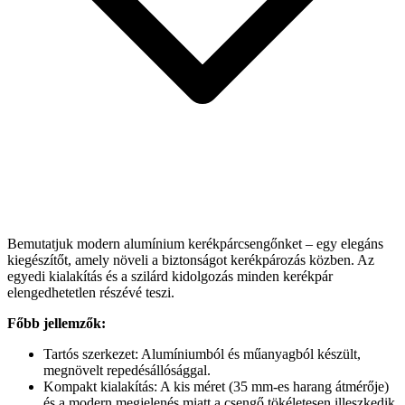
Bemutatjuk modern alumínium kerékpárcsengőnket – egy elegáns
kiegészítőt, amely növeli a biztonságot kerékpározás közben. Az
egyedi kialakítás és a szilárd kidolgozás minden kerékpár
elengedhetetlen részévé teszi.
Főbb jellemzők:
Tartós szerkezet: Alumíniumból és műanyagból készült,
megnövelt repedésállósággal.
Kompakt kialakítás: A kis méret (35 mm-es harang átmérője)
és a modern megjelenés miatt a csengő tökéletesen illeszkedik