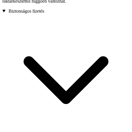
raktárkészlettől függően változhat.
Biztonságos fizetés