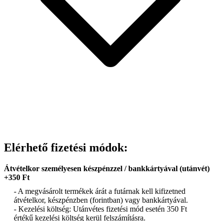
Elérhető fizetési módok:
Átvételkor személyesen készpénzzel / bankkártyával (utánvét)
+350 Ft
- A megvásárolt termékek árát a futárnak kell kifizetned
átvételkor, készpénzben (forintban) vagy bankkártyával.
- Kezelési költség: Utánvétes fizetési mód esetén 350 Ft
értékű kezelési költség kerül felszámításra.