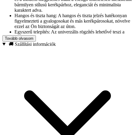
bármilyen stílusú kerékpárhoz, eleganciát és minimalista
karaktert adva.
Hangos és tiszta hang: A hangos és tiszta jelzés hatékonyan
figyelmezteti a gyalogosokat és más kerékpárosokat, növelve
ezzel az Ön biztonságát az úton.
Egyszerű telepítés: Az univerzális rögzítés lehetővé teszi a
gyors és egyszerű felszerelést a kormányra.
Tovább olvasom
Ergonomikus mechanizmus: Az intuitív aktiválási
🚚 Szállítási információk
mechanizmus biztosítja a csengő kényelmes használatát még
dinamikus vezetés közben is. Egy enyhe megnyomás elég.
Műszaki adatok:
Anyaga: alumínium, műanyag
Harang átmérő: 35 mm
Szerelés: univerzális