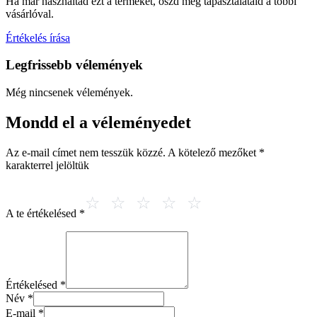
Ha már használtad ezt a terméket, oszd meg tapasztalataid a többi
vásárlóval.
Értékelés írása
Legfrissebb vélemények
Még nincsenek vélemények.
Mondd el a véleményedet
Az e-mail címet nem tesszük közzé.
A kötelező mezőket
*
karakterrel jelöltük
A te értékelésed
*
Értékelésed
*
Név
*
E-mail
*