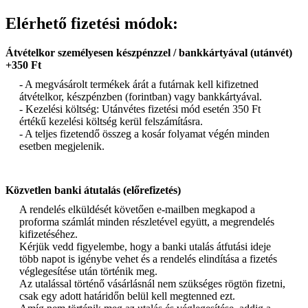
Elérhető fizetési módok:
Átvételkor személyesen készpénzzel / bankkártyával (utánvét)
+350 Ft
- A megvásárolt termékek árát a futárnak kell kifizetned
átvételkor, készpénzben (forintban) vagy bankkártyával.
- Kezelési költség: Utánvétes fizetési mód esetén 350 Ft
értékű kezelési költség kerül felszámításra.
- A teljes fizetendő összeg a kosár folyamat végén minden
esetben megjelenik.
Közvetlen banki átutalás (előrefizetés)
A rendelés elküldését követően e-mailben megkapod a
proforma számlát minden részletével együtt, a megrendelés
kifizetéséhez.
Kérjük vedd figyelembe, hogy a banki utalás átfutási ideje
több napot is igénybe vehet és a rendelés elindítása a fizetés
véglegesítése után történik meg.
Az utalással történő vásárlásnál nem szükséges rögtön fizetni,
csak egy adott határidőn belül kell megtenned ezt.