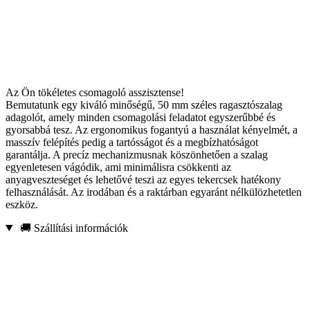
Az Ön tökéletes csomagoló asszisztense!
Bemutatunk egy kiváló minőségű, 50 mm széles ragasztószalag
adagolót, amely minden csomagolási feladatot egyszerűbbé és
gyorsabbá tesz. Az ergonomikus fogantyú a használat kényelmét, a
masszív felépítés pedig a tartósságot és a megbízhatóságot
garantálja. A precíz mechanizmusnak köszönhetően a szalag
egyenletesen vágódik, ami minimálisra csökkenti az
anyagveszteséget és lehetővé teszi az egyes tekercsek hatékony
felhasználását. Az irodában és a raktárban egyaránt nélkülözhetetlen
eszköz.
🚚 Szállítási információk