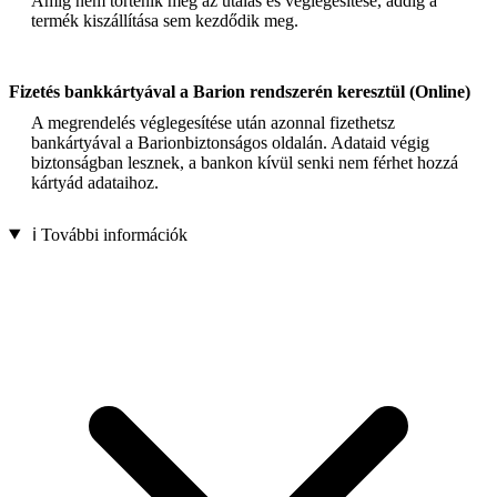
Amíg nem történik meg az utalás és véglegesítése, addig a
termék kiszállítása sem kezdődik meg.
Fizetés bankkártyával a Barion rendszerén keresztül (Online)
A megrendelés véglegesítése után azonnal fizethetsz
bankártyával a Barionbiztonságos oldalán. Adataid végig
biztonságban lesznek, a bankon kívül senki nem férhet hozzá
kártyád adataihoz.
ℹ️ További információk