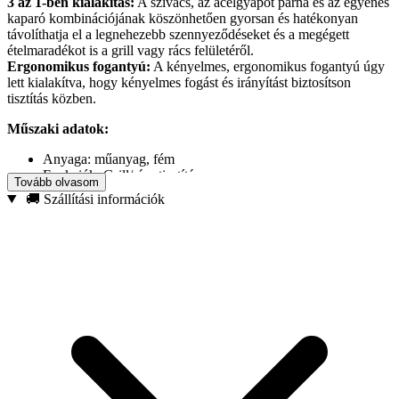
3 az 1-ben kialakítás:
A szivacs, az acélgyapot párna és az egyenes
kaparó kombinációjának köszönhetően gyorsan és hatékonyan
távolíthatja el a legnehezebb szennyeződéseket és a megégett
ételmaradékot is a grill vagy rács felületéről.
Ergonomikus fogantyú:
A kényelmes, ergonomikus fogantyú úgy
lett kialakítva, hogy kényelmes fogást és irányítást biztosítson
tisztítás közben.
Műszaki adatok:
Anyaga: műanyag, fém
Funkciók: Grill/rács tisztítás
Tovább olvasom
Kivitel: 3 az 1-ben (szivacs, súroló, egyenes kaparó)
🚚 Szállítási információk
Teljes hossza: 41 cm
Ergonomikus fogantyú a jobb fogásért