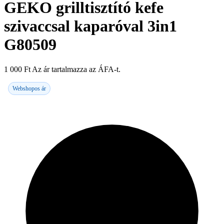
GEKO grilltisztító kefe
szivaccsal kaparóval 3in1
G80509
1 000
Ft
Az ár tartalmazza az ÁFA-t.
Webshopos ár