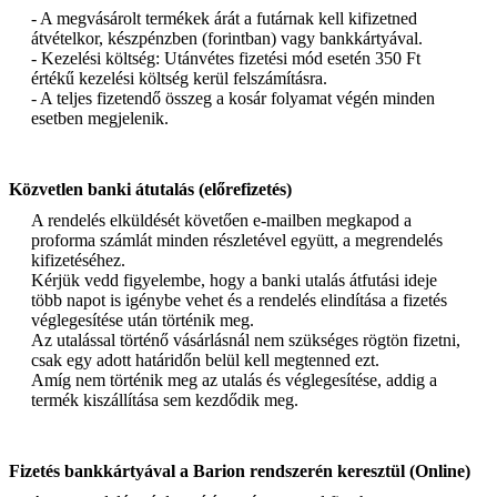
- A megvásárolt termékek árát a futárnak kell kifizetned
átvételkor, készpénzben (forintban) vagy bankkártyával.
- Kezelési költség: Utánvétes fizetési mód esetén 350 Ft
értékű kezelési költség kerül felszámításra.
- A teljes fizetendő összeg a kosár folyamat végén minden
esetben megjelenik.
Közvetlen banki átutalás (előrefizetés)
A rendelés elküldését követően e-mailben megkapod a
proforma számlát minden részletével együtt, a megrendelés
kifizetéséhez.
Kérjük vedd figyelembe, hogy a banki utalás átfutási ideje
több napot is igénybe vehet és a rendelés elindítása a fizetés
véglegesítése után történik meg.
Az utalással történő vásárlásnál nem szükséges rögtön fizetni,
csak egy adott határidőn belül kell megtenned ezt.
Amíg nem történik meg az utalás és véglegesítése, addig a
termék kiszállítása sem kezdődik meg.
Fizetés bankkártyával a Barion rendszerén keresztül (Online)