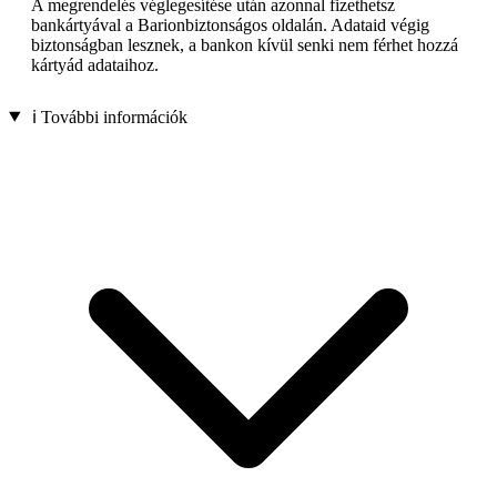
A megrendelés véglegesítése után azonnal fizethetsz
bankártyával a Barionbiztonságos oldalán. Adataid végig
biztonságban lesznek, a bankon kívül senki nem férhet hozzá
kártyád adataihoz.
ℹ️ További információk